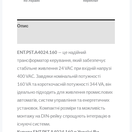
по Україні
переплат
Опис
Відгуки (0)
ENT.PST.A4024.160
— це надійний
трансформатор керування, який забезпечує
стабільне живлення 24 VAC при вхідній напрузі
400 VAC. Завдяки номінальній потужності
160 VA та короткочасній потужності 344 VA, він
ідеально підходить для живлення промислових
автоматів, систем управління та енергетичних
установок. Компактні розміри та можливість
монтажу на DIN-рейку спрощують інтеграцію в
існуючі системи.
Купити ENT.PST.A4024.160 в Україні Ви