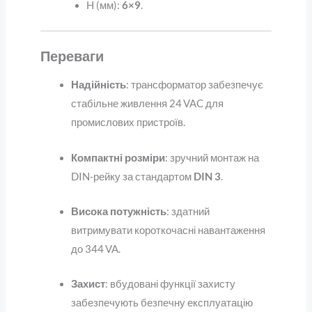
H (мм):
6×9
.
Переваги
Надійність
: трансформатор забезпечує
стабільне живлення 24 VAC для
промислових пристроїв.
Компактні розміри
: зручний монтаж на
DIN-рейку за стандартом
DIN 3
.
Висока потужність
: здатний
витримувати короткочасні навантаження
до 344 VA.
Захист
: вбудовані функції захисту
забезпечують безпечну експлуатацію