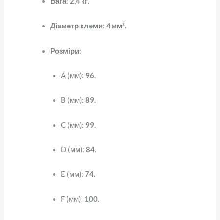
Вага
:
2,4 кг
.
Діаметр клеми
:
4 мм²
.
Розміри
:
A (мм):
96
.
B (мм):
89
.
C (мм):
99
.
D (мм):
84
.
E (мм):
74
.
F (мм):
100
.