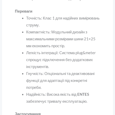
Переваги
Точність
: Клас 1 для надійних вимірювань
струму.
Компактність
: Модульний дизайн з
максимальними розмірами шини 21×25
мм економить простір.
Легкість інтеграції
: Система plug&meter
спрощує підключення без додаткових
інструментів.
Гнучкість
: Опціональні та деактивовані
функції для адаптації під конкретні
потреби.
Надійність
: Висока якість від
ENTES
забезпечує тривалу експлуатацію.
Застосування