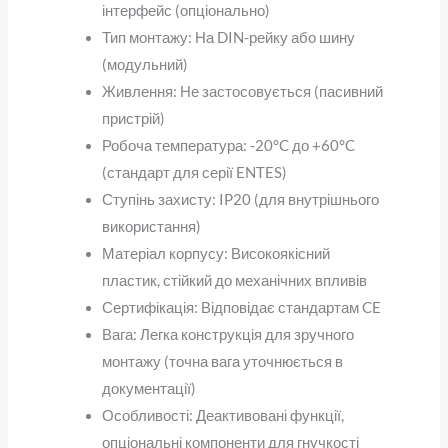
інтерфейс (опціонально)
Тип монтажу
: На DIN-рейку або шину
(модульний)
Живлення
: Не застосовується (пасивний
пристрій)
Робоча температура
: -20°C до +60°C
(стандарт для серії ENTES)
Ступінь захисту
: IP20 (для внутрішнього
використання)
Матеріал корпусу
: Високоякісний
пластик, стійкий до механічних впливів
Сертифікація
: Відповідає стандартам CE
Вага
: Легка конструкція для зручного
монтажу (точна вага уточнюється в
документації)
Особливості
: Деактивовані функції,
опціональні компоненти для гнучкості