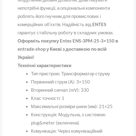
непотрібні функції, а опціональні компоненти
роблять його гнучким для промислових і
комерційних об’єктів. Надійність від
ENTES
гарантує стабільну роботу в складних умовах.
Оформіть покупку Entes ENS-3PM-25-3×150 в
entrade-shop у Києві з доставкою по всій
Україні
!
Технічні характеристики
Тип пристрою
: Трансформатор струму
Первинний струм (A)
: 3×150
Вторинний сигнал (mV)
: 330
Клас точності
: 1
Максимальні розміри шини (мм)
: 21×25
Конструкція
: Модульна, з системою
plug&meter (включена)
Комунікація
: Через комунікаційний