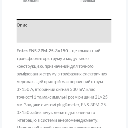
по Україні
переплат
Опис
Відгуки (0)
Entes ENS-3PM-25-3×150
– це компактний
трансформатор струму з модульною
конструкцією, призначений для точного
вимірювання струму в трифазних електричних
мережах. Цей пристрій має первинний струм
3×150 A, вторинний сигнал 330 mV, клас
точності 1 та максимальні розміри шини 21×25
мм. Завдяки системі plug&meter, ENS-3PM-25-
3×150 забезпечує легке підключення та
інтеграцію в системи енергоменеджменту.
Модульний дизайн дозволяє деактивувати