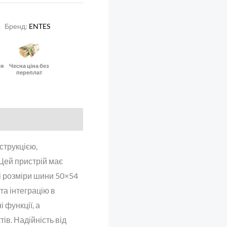
Бренд:
ENTES
ія
Чесна ціна без
переплат
струкцією,
Цей пристрій має
і розміри шини 50×54
та інтеграцію в
функції, а
ів. Надійність від