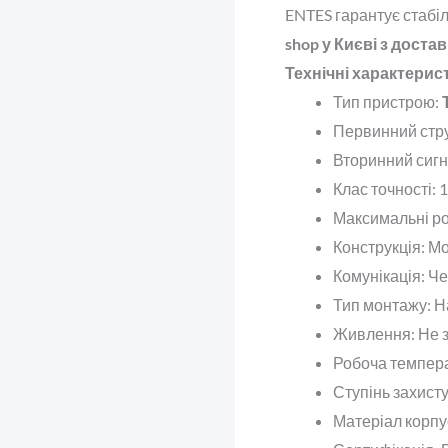
ENTES гарантує стабіл
shop у Києві з достав
Технічні характерис
Тип пристрою
:
Первинний стру
Вторинний сигн
Клас точності
: 1
Максимальні ро
Конструкція
: М
Комунікація
: Ч
Тип монтажу
: 
Живлення
: Не
Робоча темпер
Ступінь захист
Матеріал корпу