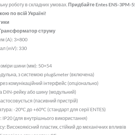
ьну роботу в складних умовах.
Придбайте Entes ENS-3PM-55
кою по всій Україні
!
тики
Трансформатор струму
м (A)
: 3×800
ал (mV)
: 330
зміри шини (мм)
: 50×54
одульна, з системою plug&meter (включена)
ерез комунікаційний інтерфейс (опціонально)
На DIN-рейку або шину (модульний)
 застосовується (пасивний пристрій)
атура
: -20°C до +60°C (стандарт для серії ENTES)
у
: IP20 (для внутрішнього використання)
су
: Високоякісний пластик, стійкий до механічних впливів