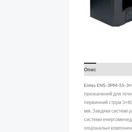
Опис
Відгуки (0)
Entes ENS-3PM-55-3×
призначений для точн
первинний струм 3×800
мм. Завдяки системі p
системи енергоменедж
опціональні компонент