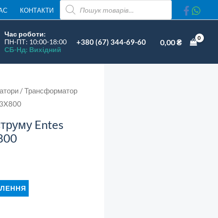
ПОШУК
АС
КОНТАКТИ
ТОВАРІВ
Час роботи:
+380 (67) 344-69-60
0,00
₴
ПН-ПТ: 10:00-18:00
СБ-Нд: Вихідний
атори
/ Трансформатор
 3X800
труму Entes
800
ЛЕННЯ