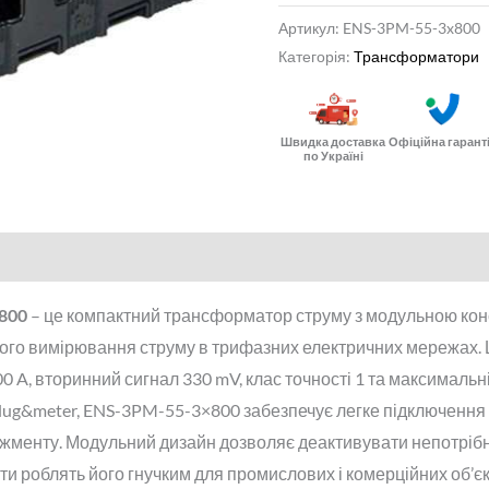
Артикул:
ENS-3PM-55-3x800
Категорія:
Трансформатори
Швидка доставка
Офіційна гарант
по Україні
800
– це компактний трансформатор струму з модульною кон
ого вимірювання струму в трифазних електричних мережах. 
 A, вторинний сигнал 330 mV, клас точності 1 та максимальн
lug&meter, ENS-3PM-55-3×800 забезпечує легке підключення 
менту. Модульний дизайн дозволяє деактивувати непотрібні 
и роблять його гнучким для промислових і комерційних об’єкт