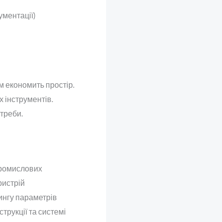
ументації)
 економить простір.
 інструментів.
отреби.
промислових
ристрій
ингу параметрів
трукції та системі