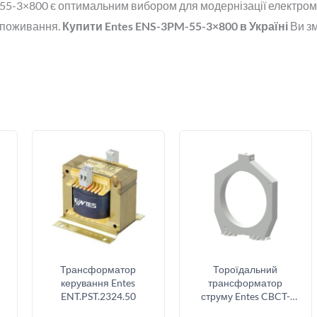
55-3×800 є оптимальним вибором для модернізації електром
споживання.
Купити Entes ENS-3PM-55-3×800 в Україні
Ви з
Трансформатор
Тороїдальний
керування Entes
трансформатор
ENT.PST.2324.50
струму Entes CBCT-
210