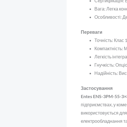
Сертифікація
:
Вага
: Легка ко
Особливості
: Д
Переваги
Точність
: Клас 
Компактність
: 
Легкість інтегра
Гнучкість
: Опці
Надійність
: Вис
Застосування
Entes ENS-3PM-55-3×
підприємствах, у коме
використовується для
електрообладнання та 