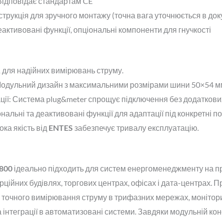
 Відповідає стандартам CE
нструкція для зручного монтажу (точна вага уточнюється в док
еактивовані функції, опціональні компоненти для гнучкості
1 для надійних вимірювань струму.
Модульний дизайн з максимальними розмірами шини 50×54 мм
ції
: Система plug&meter спрощує підключення без додаткових
ональні та деактивовані функції для адаптації під конкретні п
ока якість від
ENTES
забезпечує тривалу експлуатацію.
800
ідеально підходить для систем енергоменеджменту на 
рційних будівлях, торгових центрах, офісах і дата-центрах. П
 точного вимірювання струму в трифазних мережах, монітор
інтеграції в автоматизовані системи. Завдяки модульній конс