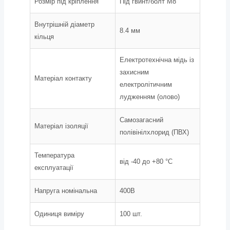
Розмір під кріплення
Під гвинт/болт М8
Внутрішній діаметр
8.4 мм
кільця
Електротехнічна мідь із
захисним
Матеріал контакту
електролітичним
лудженням (олово)
Самозагасний
Матеріал ізоляції
полівінілхлорид (ПВХ)
Температура
від -40 до +80 °С
експлуатації
Напруга номінальна
400В
Одиниця виміру
100 шт.