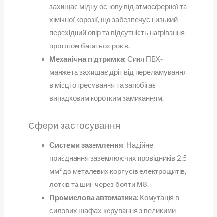
захищає мідну основу від атмосферної та
хімічної корозії, що забезпечує низький
перехідний опір та відсутність нагрівання
протягом багатьох років.
Механічна підтримка:
Синя ПВХ-
манжета захищає дріт від переламування
в місці опресування та запобігає
випадковим коротким замиканням.
Сфери застосування
Системи заземлення:
Надійне
приєднання заземлюючих провідників 2.5
мм² до металевих корпусів електрощитів,
лотків та шин через болти М8.
Промислова автоматика:
Комутація в
силових шафах керування з великими