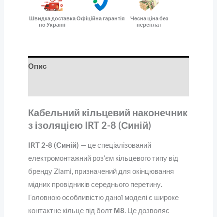
Швидка доставка
Офіційна гарантія
Чесна ціна без
по Україні
переплат
Опис
Відгуки (0)
Кабельний кільцевий наконечник
з ізоляцією IRT 2-8 (Синій)
IRT 2-8 (Синій)
— це спеціалізований
електромонтажний роз’єм кільцевого типу від
бренду Zlami, призначений для окінцювання
мідних провідників середнього перетину.
Головною особливістю даної моделі є широке
контактне кільце під болт
М8
. Це дозволяє