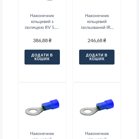
Наконечник
Наконечник
кільцевий з
кільцевий
ізоляцією RV 5.5-
ізольований IRT
8
5.5-5 (4-6/5),
жовтий
386,88
₴
246,68
₴
ДОДАТИ В
ДОДАТИ В
КОШИК
КОШИК
Наконечник
Наконечник