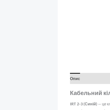
Опис
Відгуки (0)
Кабельний кіл
IRT 2-3 (Синій)
— це к