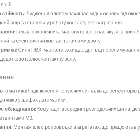
ліній.
стійкість:
Лудження оловом захищає мідну основу від окис
ний опір та стабільну роботу контакту без нагрівання.
вання:
Гільза наконечника має внутрішню насічку, яка при об
ний та електричний контакт із жилами дроту.
тримка:
Синя ПВХ-манжета захищає дріт від переламування в
додатково ізолює контактну зону.
ання
втоматика:
Підключення керуючих сигналів до регуляторів р
датчиків у шафах автоматики.
е обладнання:
Комутація всередині розподільчих щитів, де
з гвинтами М3.
ання:
Монтаж електропроводки в агрегатах, що працюють в у