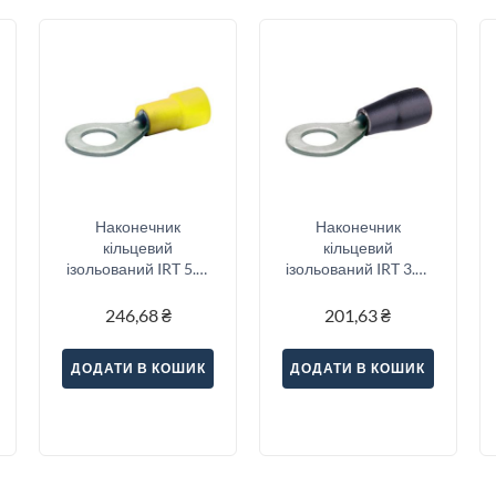
Наконечник
Наконечник
кільцевий
кільцевий
ізольований IRT 5.5-
ізольований IRT 3.5-
5 (4-6/5), жовтий
4 (2.5-4/4), чорний
246,68
₴
201,63
₴
ДОДАТИ В КОШИК
ДОДАТИ В КОШИК