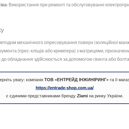
іка:
Використання при ремонті та обслуговуванні електропр
жу
етодом механічного опресовування поверх ізоляційної ман
трумента (прес-кліщів або кримпера) з матрицями, призначен
я до обладнання здійснюється за допомогою гвинта або болт
ерніть увагу: компанія
ТОВ «ЕНТРЕЙД ІНЖИНІРИНГ»
та її мага
https://entrade-shop.com.ua/
є єдиними представниками бренду
Zlami
на ринку України.