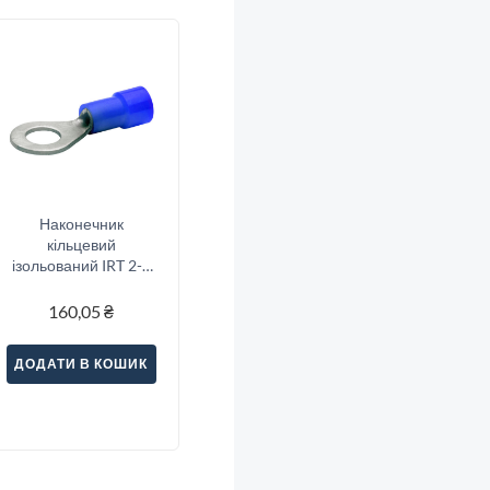
Наконечник
кільцевий
ізольований IRT 2-8
(1.5-2.5/8), синій
160,05
₴
ДОДАТИ В КОШИК