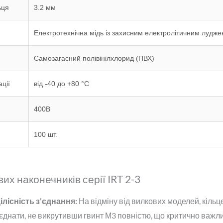
ьця
3.2 мм
Електротехнічна мідь із захисним електролітичним лудже
Самозагасний полівінілхлорид (ПВХ)
ції
від -40 до +80 °С
400В
100 шт.
их наконечників серії IRT 2-3
лісність з’єднання:
На відміну від вилкових моделей, кіль
єднати, не викрутивши гвинт М3 повністю, що критично важл