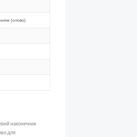
нням (олово)
цевий наконечник
иво для