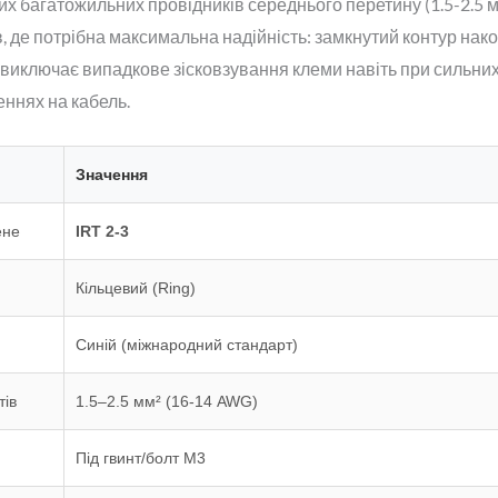
х багатожильних провідників середнього перетину (1.5-2.5 м
, де потрібна максимальна надійність: замкнутий контур нак
 виключає випадкове зісковзування клеми навіть при сильних
ннях на кабель.
Значення
ене
IRT 2-3
Кільцевий (Ring)
Синій (міжнародний стандарт)
тів
1.5–2.5 мм² (16-14 AWG)
Під гвинт/болт М3