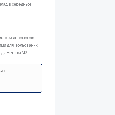
иладів середньої
жети за допомогою
ими для ізольованих
а діаметром М3.
зин