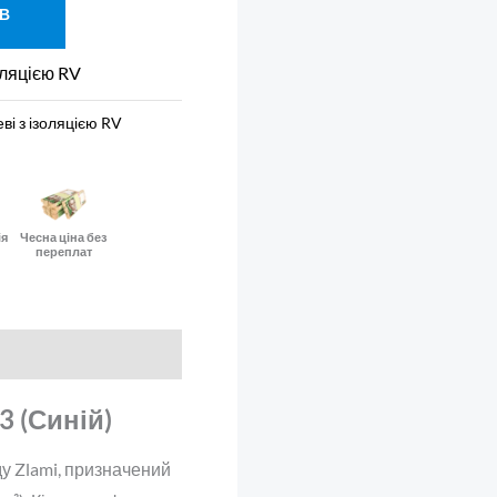
 В
оляцією RV
ві з ізоляцією RV
ія
Чесна ціна без
переплат
3 (Синій)
у Zlami, призначений