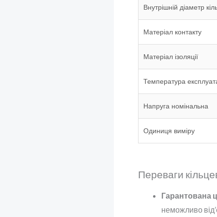
Внутрішній діаметр кіл
Матеріал контакту
Матеріал ізоляції
Температура експлуата
Напруга номінальна
Одиниця виміру
Переваги кільцев
Гарантована ці
неможливо від’