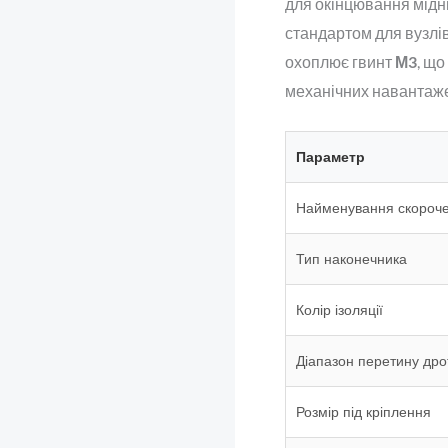
для окінцювання мідни
стандартом для вузлів
охоплює гвинт
М3
, що
механічних навантаже
Параметр
Найменування скороч
Тип наконечника
Колір ізоляції
Діапазон перетину дро
Розмір під кріплення