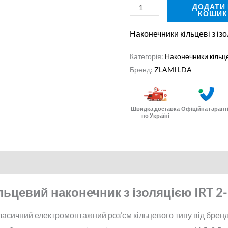
ДОДАТИ
КОШИК
Наконечники кільцеві з із
Категорія:
Наконечники кільце
Бренд:
ZLAMI LDA
Швидка доставка
Офіційна гарант
по Україні
ьцевий наконечник з ізоляцією IRT 2-
ласичний електромонтажний роз’єм кільцевого типу від бренд