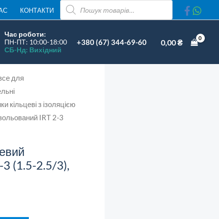
ПОШУК
АС
КОНТАКТИ
ТОВАРІВ
Час роботи:
+380 (67) 344-69-60
0,00
₴
ПН-ПТ: 10:00-18:00
СБ-Нд: Вихідний
),
все для
й
льні
ість
и кільцеві з ізоляцією
ізольований IRT 2-3
цевий
3 (1.5-2.5/3),