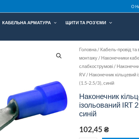
IRT
О Н
2-
КАБЕЛЬНА АРМАТУРА
ЩИТИ ТА РОЗ’ЄМИ
3
(1.5-
2.5/3
Наконечник
Головна
/
Кабель-провід та 
сині
монтажу
/
Наконечники кабе
кільцевий
кільк
слабкострумові
/
Наконечник
ізольований
RV
/ Наконечник кільцевий 
IRT
(1.5-2.5/3), синій
2-
Наконечник кіль
3
ізольований IRT 2-
(1.5-
синій
2.5/3),
синій
102,45
₴
кількість