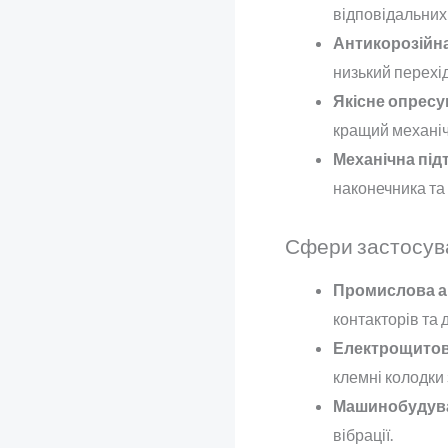
відповідальних 
Антикорозійна 
низький перехід
Якісне опресу
кращий механіч
Механічна під
наконечника та 
Сфери застосув
Промислова а
контакторів та 
Електрощитов
клемні колодки 
Машинобудув
вібрації.