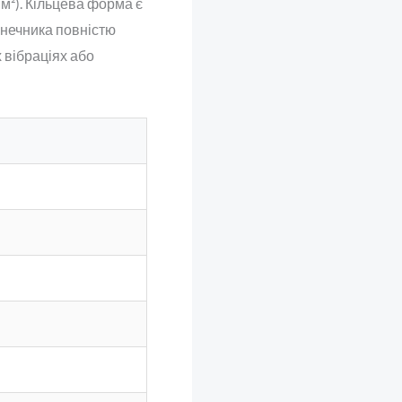
м²). Кільцева форма є
онечника повністю
 вібраціях або