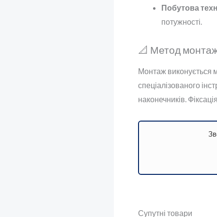
Побутова техн
потужності.
📐 Метод монта
Монтаж виконується м
спеціалізованого інс
наконечників. Фіксаці
Зв
Супутні товари