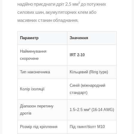
надійно приєднати дріт 2.5 мм² до потужних
силових шин, акумуляторних клем або
масивних станин обладнання.
Параметр
Значення
Найменування
IRT 2-10
скорочене
Тип наконечника
Кільцевий (Ring type)
Синій (міжнародний
Колір ізоляції
стандарт)
Діапазон перетину
1.5–2.5 мм² (16-14 AWG)
дротів
Розмір під кріплення
Під гвинт/болт М10