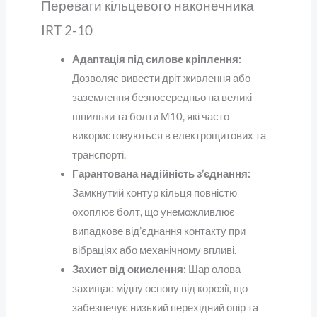
Переваги кільцевого наконечника
IRT 2-10
Адаптація під силове кріплення:
Дозволяє вивести дріт живлення або
заземлення безпосередньо на великі
шпильки та болти М10, які часто
використовуються в електрощитових та
транспорті.
Гарантована надійність з’єднання:
Замкнутий контур кільця повністю
охоплює болт, що унеможливлює
випадкове від’єднання контакту при
вібраціях або механічному впливі.
Захист від окислення:
Шар олова
захищає мідну основу від корозії, що
забезпечує низький перехідний опір та