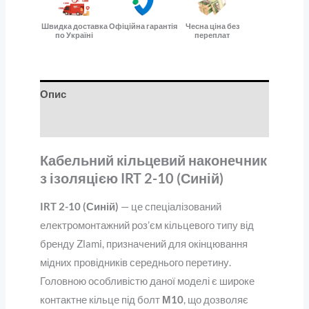
Швидка доставка
Офіційна гарантія
Чесна ціна без
по Україні
переплат
Опис
Відгуки (0)
Кабельний кільцевий наконечник
з ізоляцією IRT 2-10 (Синій)
IRT 2-10 (Синій)
— це спеціалізований
електромонтажний роз’єм кільцевого типу від
бренду Zlami, призначений для окінцювання
мідних провідників середнього перетину.
Головною особливістю даної моделі є широке
контактне кільце під болт
М10
, що дозволяє