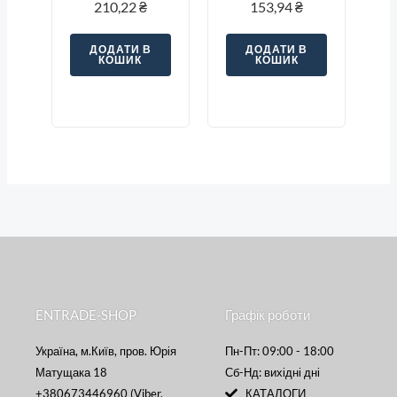
жовтий
1.5/10), червоний
210,22
₴
153,94
₴
ДОДАТИ В
ДОДАТИ В
КОШИК
КОШИК
ENTRADE-SHOP
Графік роботи
Україна, м.Київ, пров. Юрія
Пн-Пт: 09:00 - 18:00
Матущака 18
Сб-Нд: вихідні дні
+380673446960 (Viber,
КАТАЛОГИ