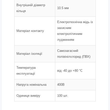
Внутрішній діаметр
10.5 мм
кільця
Електротехнічна мідь із
захисним
Матеріал контакту
електролітичним
лудженням
Самозагасний
Матеріал ізоляції
полівінілхлорид (ПВХ)
Температура
від -40 до +80 °С
експлуатації
Напруга номінальна
400В
Одиниця виміру
100 шт.