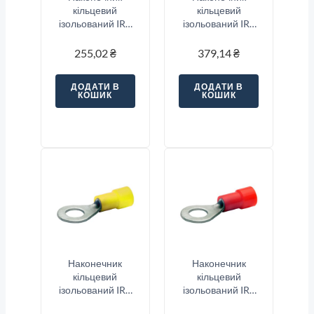
кільцевий
кільцевий
ізольований IRT
ізольований IRT
1.25-12 (0.5-
5.5-8 (4-6/8),
1.5/12), червоний
жовтий
255,02
₴
379,14
₴
ДОДАТИ В
ДОДАТИ В
КОШИК
КОШИК
Наконечник
Наконечник
кільцевий
кільцевий
ізольований IRT
ізольований IRT
5.5-3 (4-6/3),
1.25-10 (0.5-