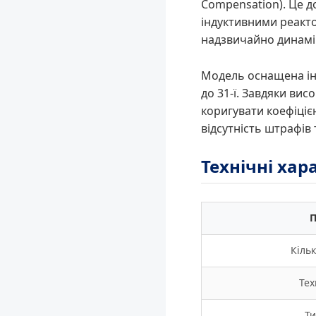
Compensation). Це д
індуктивними реакто
надзвичайно динам
Модель оснащена ін
до 31-ї. Завдяки вис
коригувати коефіціє
відсутність штрафів
Технічні ха
П
Кільк
Тех
Ти