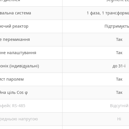
вальна система
1 фаза, 1 трансформ
ючий реактор
Підтримуєт
е перемикання
Так
чне налаштування
Так
онік (індивідуальні)
до 31-ї
ист паролем
Так
йна ціль Cos φ
Так
рфейс RS-485
Відсутній
ередньою напругою
Ні