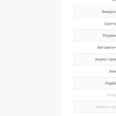
Вимірю
Шунту
Розумн
Автомати
Аналіз гарм
Зах
Подві
Інте
Робота з с