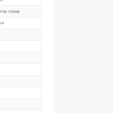
атор струму
ься