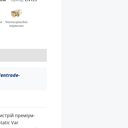
ія
Чесна ціна без
переплат
/entrade-
истрій преміум-
tatic Var