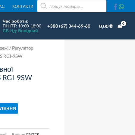
ПОШУК
АС
КОНТАКТИ
ТОВАРІВ
Час роботи:
+380 (67) 344-69-60
0,00
₴
ПН-ПТ: 10:00-18:00
СБ-Нд: Вихідний
режі
/ Регулятор
ES RGI-9SW
вної
S RGI-9SW
ЛЕННЯ
ежі
Бренд:
ENTES