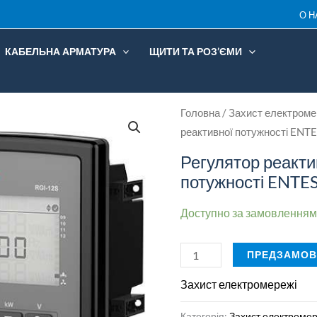
О Н
RGI-
9SW
КАБЕЛЬНА АРМАТУРА
ЩИТИ ТА РОЗ’ЄМИ
кількість
Регулятор
Головна
/
Захист електроме
реактивної потужності ENT
реактивної
потужності
Регулятор реакти
ENTES
потужності ENTE
RGI-
Доступно за замовленням
9SW
кількість
ПРЕДЗАМОВ
Захист електромережі
Категорія:
Захист електромер