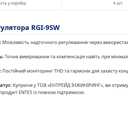
ість у коробці
4 шт.
гулятора RGI-9SW
:
Можливість надточного регулювання через використан
ь:
Точне вимірювання та компенсація навіть при мініма
:
Постійний моніторинг THD та гармонік для захисту ко
атус:
Купуючи у ТОВ «ЕНТРЕЙД ІНЖИНІРИНГ», ви отриму
продукт ENTES із повною підтримкою.