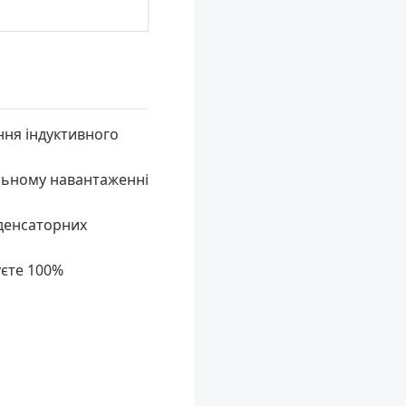
ня індуктивного
льному навантаженні
нденсаторних
єте 100%