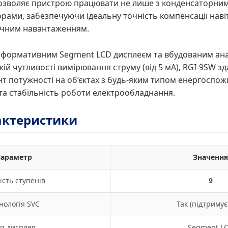
озволяє пристрою працювати не лише з конденсаторними
рами, забезпечуючи ідеальну точність компенсації навіт
ічним навантаженням.
формативним Segment LCD дисплеєм та вбудованим ана
окій чутливості вимірювання струму (від 5 мА), RGI-9SW 
нт потужності на об’єктах з будь-яким типом енергоспо
 та стабільність роботи електрообладнання.
рактеристики
араметр
Значення
ість ступенів
9
нологія SVC
Так (підтримує
п дисплея
Segment L