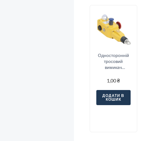
Односторонній
тросовий
вимикач
аварійної
зупинки Sitec
1,00
₴
(SNSA5-13S-E1-
L3)
ДОДАТИ В
КОШИК