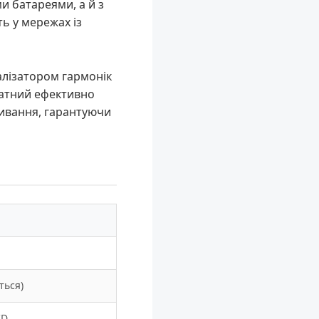
 батареями, а й з
ь у мережах із
лізатором гармонік
здатний ефективно
живання, гарантуючи
ться)
CD