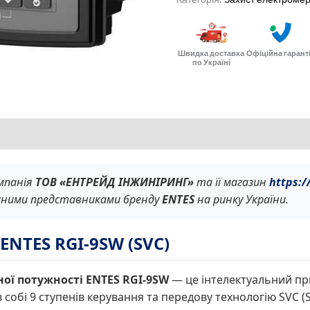
Швидка доставка
Офіційна гарант
по Україні
омпанія
ТОВ «ЕНТРЕЙД ІНЖИНІРИНГ»
та її магазин
https:/
иними представниками бренду
ENTES
на ринку України.
ENTES RGI-9SW (SVC)
ої потужності ENTES RGI-9SW
— це інтелектуальний пр
в собі 9 ступенів керування та передову технологію SVC (S