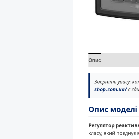
Опис
Відгуки (0)
Зверніть увагу: к
shop.com.ua/
є єд
Опис моделі 
Регулятор реактивн
класу, який поєднує 