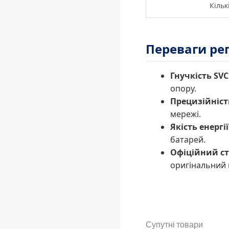
Кільк
Переваги ре
Гнучкість SVC
опору.
Прецизійніст
мережі.
Якість енергії
батарей.
Офіційний ст
оригінальний 
Супутні товари