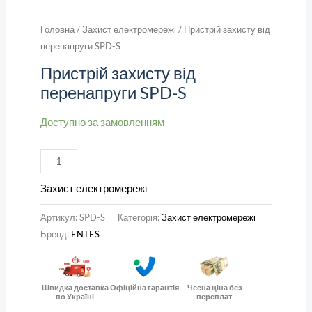
Головна
/
Захист електромережі
/ Пристрій захисту від
перенапруги SPD-S
Пристрій захисту від
перенапруги SPD-S
Доступно за замовленням
Захист електромережі
Артикул:
SPD-S
Категорія:
Захист електромережі
Бренд:
ENTES
Швидка доставка
Офіційна гарантія
Чесна ціна без
по Україні
переплат