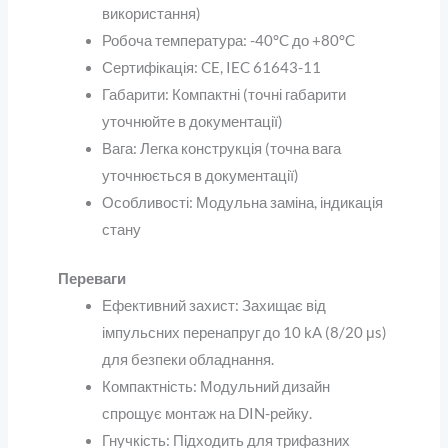
використання)
Робоча температура
: -40°C до +80°C
Сертифікація
: CE, IEC 61643-11
Габарити
: Компактні (точні габарити
уточнюйте в документації)
Вага
: Легка конструкція (точна вага
уточнюється в документації)
Особливості
: Модульна заміна, індикація
стану
Переваги
Ефективний захист
: Захищає від
імпульсних перенапруг до 10 kA (8/20 μs)
для безпеки обладнання.
Компактність
: Модульний дизайн
спрощує монтаж на DIN-рейку.
Гнучкість
: Підходить для трифазних