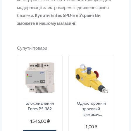
модернізації електромереж і підвищення рівня
безпеки.
Купити Entes SPD-S в Україні Ви
зможете в нашому магазині!
Супутні товари
Блок живлення
Односторонній
Entes PS-362
тросовий
вимикач
аварійної
4546,00
₴
зупинки Sitec
1,00
₴
(SNSA5-13S-E1-