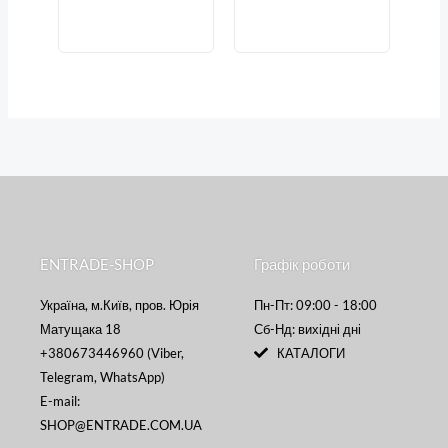
ENTRADE-SHOP
Графік роботи
Україна, м.Київ, пров. Юрія
Пн-Пт: 09:00 - 18:00
Матущака 18
Сб-Нд: вихідні дні
+380673446960 (Viber,
КАТАЛОГИ
Telegram, WhatsApp)
E-mail:
SHOP@ENTRADE.COM.UA