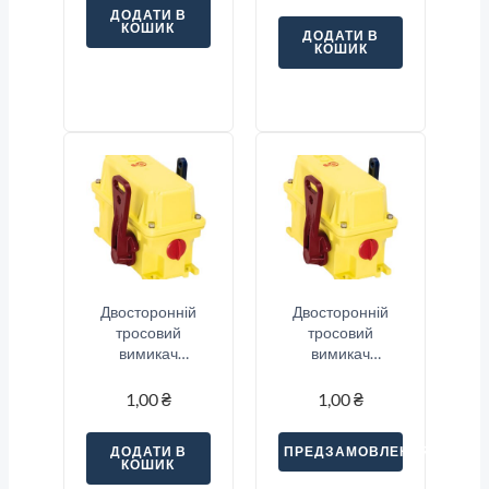
ДОДАТИ В
L3)
КОШИК
ДОДАТИ В
КОШИК
Двосторонній
Двосторонній
тросовий
тросовий
вимикач
вимикач
аварійної
аварійної
зупинки Sitec
зупинки Sitec
1,00
₴
1,00
₴
(SND2-33S)
(SND2-22S)
ДОДАТИ В
ПРЕДЗАМОВЛЕННЯ
КОШИК