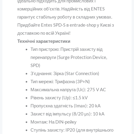
ідеально підходить для промислових і
комерційних об’єктів. Надійність від ENTES
гарантує стабільну роботу в складних умовах.
Придбайте Entes SPD-S в entrade-shop у Києві з
доставкою по всій Україні
!
Технічні характеристики
Тип пристрою
: Пристрій захисту від
перенапруги (Surge Protection Device,
SPD)
З’єднання
: Зірка (Star Connection)
Тип мережі
: Трифазна (3P+N)
Максимальна напруга (Uc)
: 275 V AC
Рівень захисту (Up)
: ≤1.5 kV
Пропускна здатність (Imax)
: 20 kA
Захист від імпульсу (8/20 μs)
: 10 kA
Монтаж
: На DIN-рейку
Ступінь захисту
: IP20 (для внутрішнього