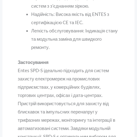
систем з з’єднанням зіркою.
Надійність
: Висока якість від ENTES з
сертифікацією CE та IEC.
Легкість обслуговування
: Індикація стану
та модульна заміна для швидкого
ремонту.
Застосування
Entes SPD-S ідеально підходить для систем
захисту електромереж на промислових
підприємствах, у комерційних будівлях,
торгових центрах, офісах і дата-центрах.
Пристрій використовується для захисту від
блискавок та імпульсних перенапруг у
трифазних мережах, моніторингу та інтеграції в
автоматизовані системи. Завдяки модульній
конструкції, SPD-S є оптимальним вибором для