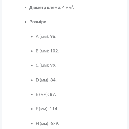
Діаметр клеми
:
4 мм²
.
Розміри
:
A (мм):
96
.
B (мм):
102
.
C (мм):
99
.
D (мм):
84
.
E (мм):
87
.
F (мм):
114
.
H (мм):
6×9
.