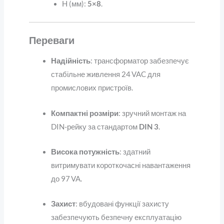
H (мм):
5×8
.
Переваги
Надійність
: трансформатор забезпечує
стабільне живлення 24 VAC для
промислових пристроїв.
Компактні розміри
: зручний монтаж на
DIN-рейку за стандартом
DIN 3
.
Висока потужність
: здатний
витримувати короткочасні навантаження
до 97 VA.
Захист
: вбудовані функції захисту
забезпечують безпечну експлуатацію