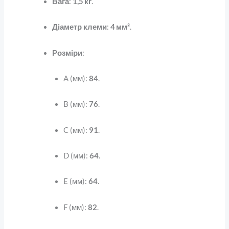
Вага
:
1,5 кг
.
Діаметр клеми
:
4 мм²
.
Розміри
:
A (мм):
84
.
B (мм):
76
.
C (мм):
91
.
D (мм):
64
.
E (мм):
64
.
F (мм):
82
.