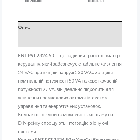
по Україні
переплат
Опис
Відгуки (0)
ENT.PST.2324.50
— це надійний трансформатор
керування, який забезпечує стабільне живлення
24 VAC при вхідній напрузі 230 VAC. Завдяки
номінальній потужності 50 VA та короткочасній
потужності 97 VA, він ідеально підходить для
живлення промислових автоматів, систем
управління та енергетичних установок.
Компактні розміри та можливість монтажу на
DIN-рейку спрощують інтеграцію в існуючі
системи.
Купити ENT.PST.2324.50 в Україні Ви зможете