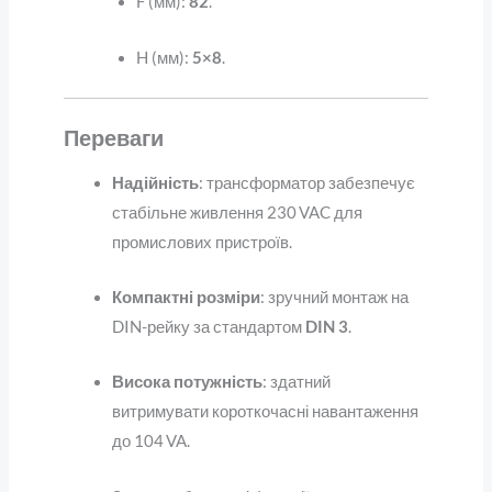
F (мм):
82
.
H (мм):
5×8
.
Переваги
Надійність
: трансформатор забезпечує
стабільне живлення 230 VAC для
промислових пристроїв.
Компактні розміри
: зручний монтаж на
DIN-рейку за стандартом
DIN 3
.
Висока потужність
: здатний
витримувати короткочасні навантаження
до 104 VA.