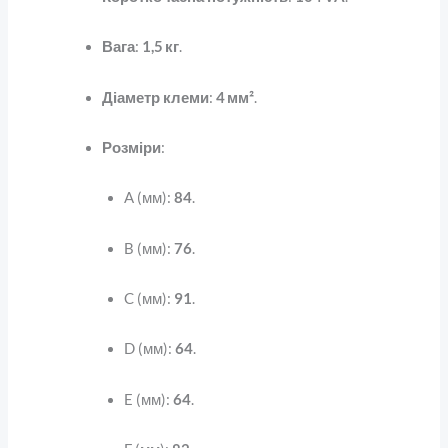
Вага
:
1,5 кг
.
Діаметр клеми
:
4 мм²
.
Розміри
:
A (мм):
84
.
B (мм):
76
.
C (мм):
91
.
D (мм):
64
.
E (мм):
64
.