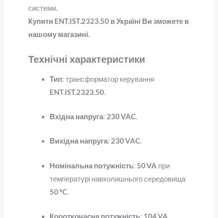
системи.
Купити ENT.IST.2323.50 в Україні Ви зможете в
нашому магазині.
Технічні характеристики
Тип
: трансформатор керування
ENT.IST.2323.50
.
Вхідна напруга
:
230 VAC
.
Вихідна напруга
:
230 VAC
.
Номінальна потужність
:
50 VA
при
температурі навколишнього середовища
50 °C
.
Короткочасна потужність
:
104 VA
.