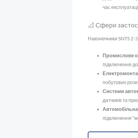
час експлуатаці
📐 Сфери засто
Наконечники SNTS 2-5
Промислове о
підключення до 
Електромонта
побутових розе
Системи автом
датчиків та прил
Автомобільна 
підключення “м