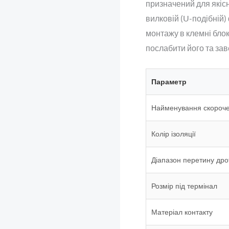
призначений для якіс
вилковій (U-подібній)
монтажу в клемні блок
послабити його та зав
Параметр
Найменування скороч
Колір ізоляції
Діапазон перетину дро
Розмір під термінал
Матеріал контакту