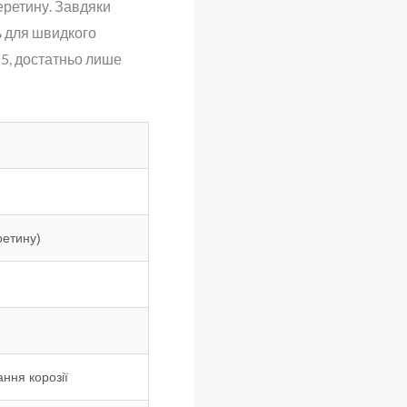
еретину. Завдяки
ь для швидкого
М5, достатньо лише
ретину)
ння корозії