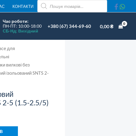
ваний
ПОШУК
АС
КОНТАКТИ
ТОВАРІВ
Час роботи:
+380 (67) 344-69-60
0,00
₴
ПН-ПТ: 10:00-18:00
СБ-Нд: Вихідний
все для
ть
льні
ки вилкові без
ий ізольований SNTS 2-
овий
2-5 (1.5-2.5/5)
 В