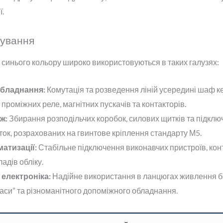
ї.
сування
 синього кольору широко використовуються в таких галузях:
бладнання:
Комутація та розведення ліній усередині шаф к
проміжних реле, магнітних пускачів та контакторів.
ж:
Збирання розподільчих коробок, силових щитків та підклю
ток, розрахованих на гвинтове кріплення стандарту М5.
атизації:
Стабільне підключення виконавчих пристроїв, кон
адів обліку.
електроніка:
Надійне використання в ланцюгах живлення б
аси” та різноманітного допоміжного обладнання.