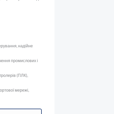
ерування, надійне
чення промислових і
тролерів (ПЛК),
ортової мережі,