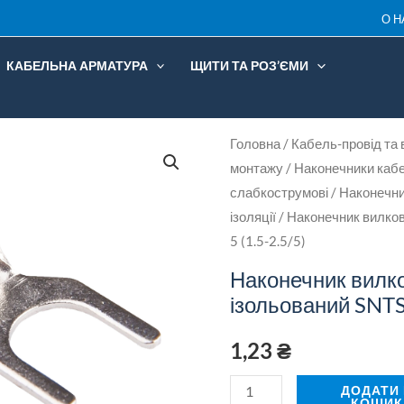
ізольо
О Н
SNTS
2-
КАБЕЛЬНА АРМАТУРА
ЩИТИ ТА РОЗ’ЄМИ
5
(1.5-
2.5/5)
Наконечник
Головна
/
Кабель-провід та 
кількіс
монтажу
/
Наконечники кабе
вилковий
слабкострумові
/
Наконечни
ізольований
ізоляції
/ Наконечник вилков
SNTS
5 (1.5-2.5/5)
2-
Наконечник вилк
5
ізольований SNTS 
(1.5-
2.5/5)
1,23
₴
кількість
ДОДАТИ
КОШИК