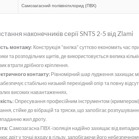
Самозагасний полівінілхлорид (ПВХ)
тання наконечників серії SNTS 2-5 від Zlami
сть монтажу:
Конструкція “вилка” суттєво економить час пр
ки та розподільчих щитів, де використовується велика кількі
ик втрати дрібного кріплення.
ектричного контакту:
Рівномірний шар лудження захищає мі
абезпечує стабільно низький перехідний опір та повну відсут
валих високих навантаженнях.
кість:
Опресування професійним інструментом (кримпером)
ання, стійке до вібрацій та тряски, що запобігає розпушуван
ипаданню жил дроту.
та:
Самозагасна ПВХ-ізоляція надійно захищає від випадко
ює дріт у точці входу в гільзу, запобігаючи його небезпечно