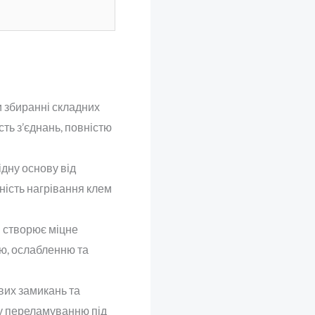
и збиранні складних
сть з’єднань, повністю
дну основу від
ність нагрівання клем
 створює міцне
ню, ослабленню та
вих замикань та
му переламуванню під