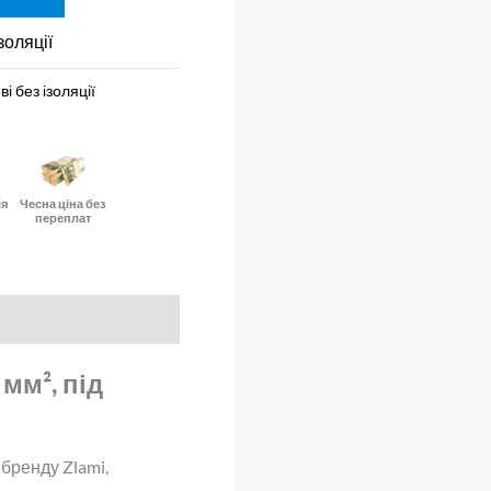
золяції
і без ізоляції
ія
Чесна ціна без
переплат
мм², під
бренду Zlami,