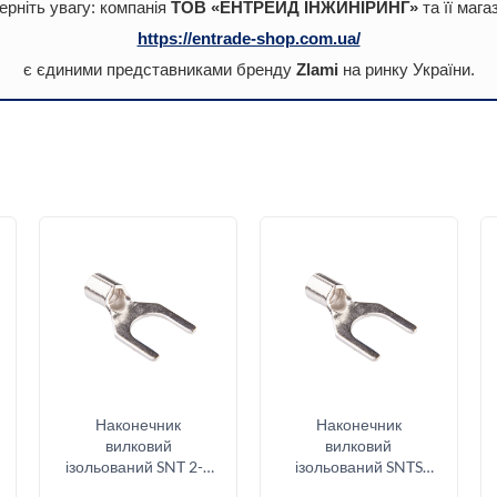
ерніть увагу: компанія
ТОВ «ЕНТРЕЙД ІНЖИНІРИНГ»
та її мага
https://entrade-shop.com.ua/
є єдиними представниками бренду
Zlami
на ринку України.
Наконечник
Наконечник
вилковий
вилковий
ізольований SNT 2-3
ізольований SNTS
(1.5-2.5/3)
1.25-4 (0.5-1.5/4)