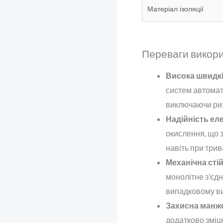
Матеріал ізоляції
Переваги викорис
Висока швидкі
систем автомати
виключаючи риз
Надійність ел
окислення, що з
навіть при три
Механічна стій
монолітне з’єдн
випадковому в
Захисна манже
додатково зміцн