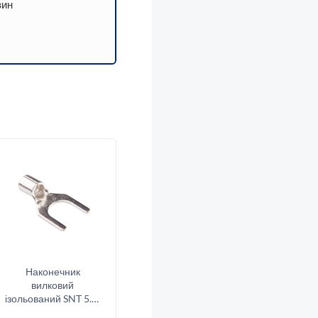
зин
Наконечник
вилковий
ізольований SNT 5.5-
5 (4-6/5)