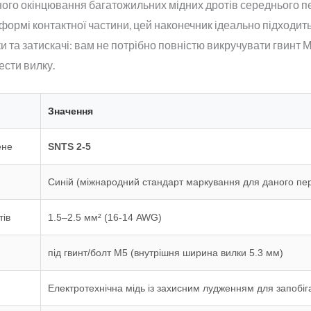
ного окінцювання багатожильних мідних дротів середнього п
 формі контактної частини, цей наконечник ідеально підходит
и та затискачі: вам не потрібно повністю викручувати гвинт 
ести вилку.
Значення
ене
SNTS 2-5
Синій (міжнародний стандарт маркування для даного пе
тів
1.5–2.5 мм² (16-14 AWG)
під гвинт/болт М5 (внутрішня ширина вилки 5.3 мм)
Електротехнічна мідь із захисним лудженням для запобіга