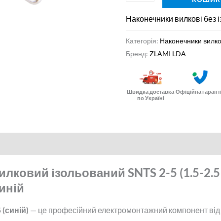
Наконечники вилкові без і
Категорія:
Наконечники вилков
Бренд:
ZLAMI LDA
Швидка доставка
Офіційна гарант
по Україні
лковий ізольований SNTS 2-5 (1.5-2.5 
иній
 (синій)
— це професійний електромонтажний компонент від 