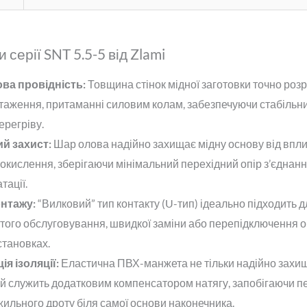
 серії SNT 5.5-5 від Zlami
ва провідність:
Товщина стінок мідної заготовки точно роз
таження, притаманні силовим колам, забезпечуючи стабільни
ерегріву.
й захист:
Шар олова надійно захищає мідну основу від впл
окислення, зберігаючи мінімальний перехідний опір з’єднанн
тації.
нтажу:
“Вилковий” тип контакту (U-тип) ідеально підходить д
того обслуговування, швидкої заміни або перепідключення 
тановках.
ія ізоляції:
Еластична ПВХ-манжета не тільки надійно захищ
 й служить додатковим компенсатором натягу, запобігаючи 
жильного дроту біля самої основи наконечника.