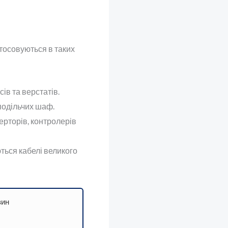
тосовуються в таких
ів та верстатів.
подільчих шаф.
ерторів, контролерів
ться кабелі великого
зин