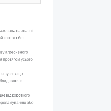
рахована на значні
й контакт без
иву агресивного
я протягом усього
ля вузлів, що
обладнання в
ає від короткого
переламуванню або