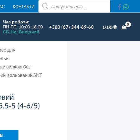
ваний
ПОШУК
АС
КОНТАКТИ
ТОВАРІВ
Час роботи:
+380 (67) 344-69-60
0,00
₴
ПН-ПТ: 10:00-18:00
СБ-Нд: Вихідний
все для
ть
льні
ки вилкові без
вий ізольований SNT
овий
.5-5 (4-6/5)
 В