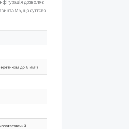
онфігурація дозволяє
гвинта М5, що суттєво
перетином до 6 мм²)
амозагасаючий