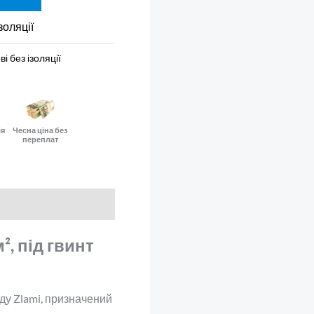
золяції
і без ізоляції
ія
Чесна ціна без
переплат
, під гвинт
ду Zlami, призначений