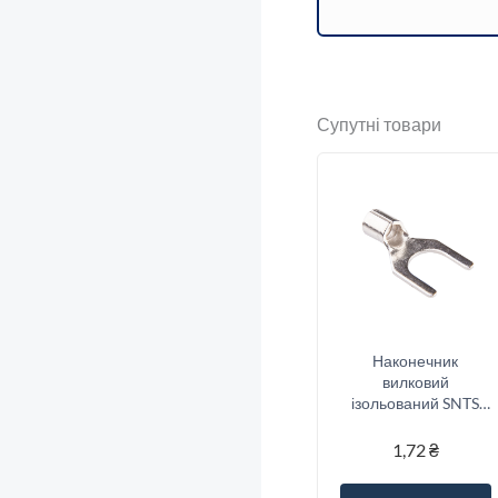
Супутні товари
Наконечник
вилковий
ізольований SNTS
1.25-6 (0.5-1.5/6)
1,72
₴