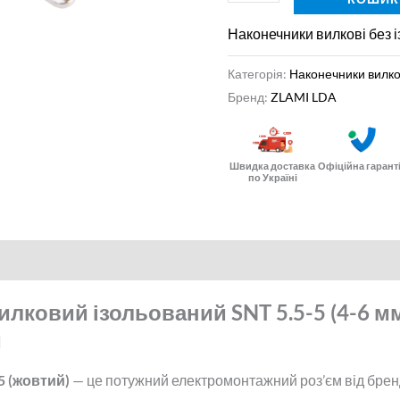
Наконечники вилкові без і
Категорія:
Наконечники вилков
Бренд:
ZLAMI LDA
Швидка доставка
Офіційна гарант
по Україні
лковий ізольований SNT 5.5-5 (4-6 мм²
й
5 (жовтий)
— це потужний електромонтажний роз’єм від брен