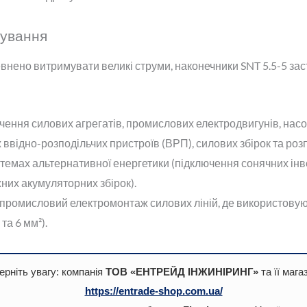
сування
внено витримувати великі струми, наконечники SNT 5.5-5 зас
ення силових агрегатів, промислових електродвигунів, насос
 ввідно-розподільчих пристроїв (ВРП), силових збірок та роз
стемах альтернативної енергетики (підключення сонячних інв
них акумуляторних збірок).
 промисловий електромонтаж силових ліній, де використовую
та 6 мм²).
ерніть увагу: компанія
ТОВ «ЕНТРЕЙД ІНЖИНІРИНГ»
та її мага
https://entrade-shop.com.ua/