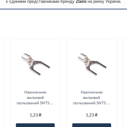
є єдиними представниками бренду
Zlami
на ринку України.
Наконечник
Наконечник
вилковий
вилковий
ізольований SNTS 2-
ізольований SNTS 2-
5 (1.5-2.5/5)
4 (1.5-2.5/4)
1,23
₴
1,23
₴