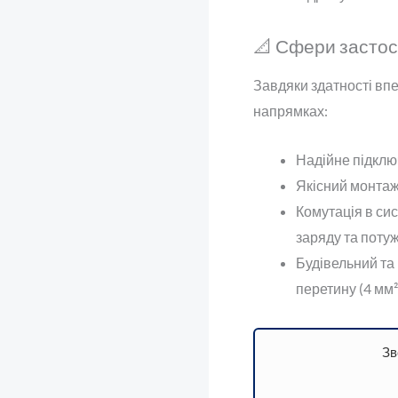
📐 Сфери засто
Завдяки здатності впе
напрямках:
Надійне підключ
Якісний монтаж
Комутація в си
заряду та потуж
Будівельний та
перетину (4 мм² 
Зв