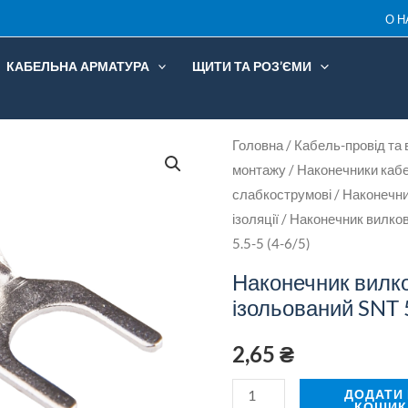
ізольо
О Н
SNT
5.5-
КАБЕЛЬНА АРМАТУРА
ЩИТИ ТА РОЗ’ЄМИ
5
(4-
6/5)
Наконечник
Головна
/
Кабель-провід та 
кількіс
монтажу
/
Наконечники кабе
вилковий
слабкострумові
/
Наконечни
ізольований
ізоляції
/ Наконечник вилко
SNT
5.5-5 (4-6/5)
5.5-
Наконечник вилк
5
ізольований SNT 5
(4-
6/5)
2,65
₴
кількість
ДОДАТИ
КОШИК