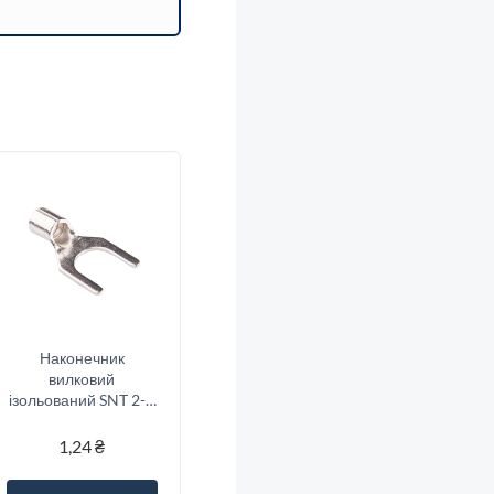
Наконечник
вилковий
ізольований SNT 2-3
(1.5-2.5/3)
1,24
₴