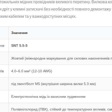
тожильних мідних провідників великого перетину. Вилкова к
дріт у клемні затискачі без необхідності повного демонтажу 
жким кабелем та у важкодоступних місцях.
Значення
ене
SNT 5.5-5
Жовтий (міжнародне маркування для силових наконечників 
тів
4.0–6.0 мм² (12-10 AWG)
під гвинт/болт М5 (внутрішня ширина вилки 5.3 мм)
Електротехнічна мідь із захисним лудженням
Полівінілхлорид (ПВХ), стійкий до температурних впливів, с