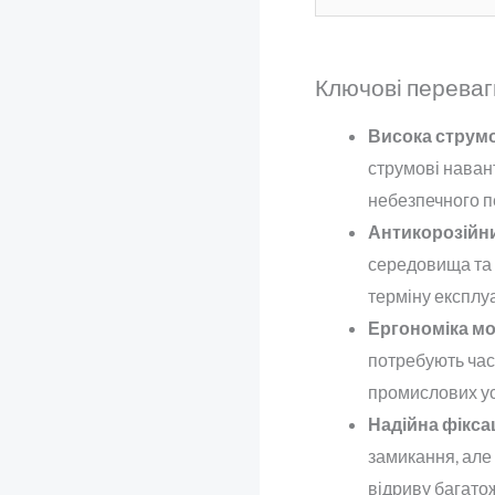
Ключові переваги
Висока струмо
струмові наван
небезпечного п
Антикорозійни
середовища та 
терміну експлуа
Ергономіка мо
потребують час
промислових ус
Надійна фіксац
замикання, але
відриву багато