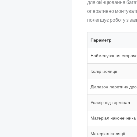
для окінцювання бага
оперативно монтувати 
полегшує роботу з ва
Параметр
Найменування скороч
Колір ізоляції
Діапазон перетину дро
Розмір під термінал
Матеріал наконечника
Матеріал ізоляції