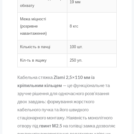
19 мм
обхвату
Межа міцності
(розривне
8 кгс
навантаження)
Кількість в пачці
100 шт.
Кіл-ть в ящику
250 уп.
Кабельна стяжка
Zlami 2,5×110 мм із
кріпильним кільцем
— це функціональне та
зручне рішення для одночасного розв’язання
двох завдань: формування жорсткого
кабельного пучка та його швидкого
стаціонарного монтажу. Наявність монолітного
отвору під
гвинт М2.5
на голівці замка дозволяє
виключити використання додаткових кліпс чи