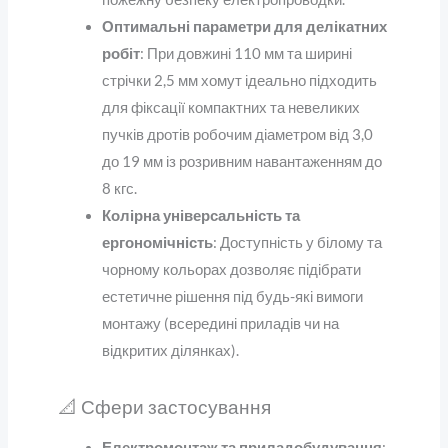
Оптимальні параметри для делікатних
робіт
: При довжині 110 мм та ширині
стрічки 2,5 мм хомут ідеально підходить
для фіксації компактних та невеликих
пучків дротів робочим діаметром від 3,0
до 19 мм із розривним навантаженням до
8 кгс.
Колірна універсальність та
ергономічність
: Доступність у білому та
чорному кольорах дозволяє підібрати
естетичне рішення під будь-які вимоги
монтажу (всередині приладів чи на
відкритих ділянках).
📐 Сфери застосування
Електромонтаж та приладобудування
: