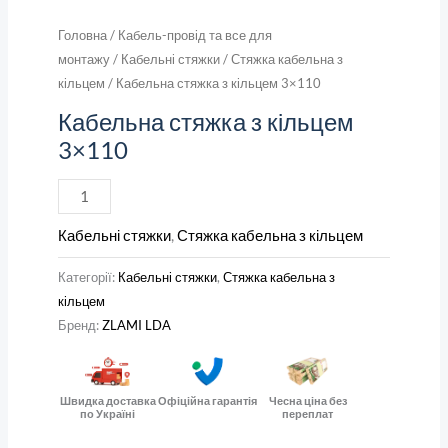
Головна
/
Кабель-провід та все для
монтажу
/
Кабельні стяжки
/
Стяжка кабельна з
кільцем
/ Кабельна стяжка з кільцем 3×110
Кабельна стяжка з кільцем
3×110
Кабельні стяжки
,
Стяжка кабельна з кільцем
Категорії:
Кабельні стяжки
,
Стяжка кабельна з
кільцем
Бренд:
ZLAMI LDA
Швидка доставка
Офіційна гарантія
Чесна ціна без
по Україні
переплат