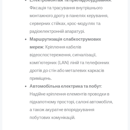
Фіксація та трасування внутрішнього
монтажного дроту в панелях керування,
серверних стійках, крос-модулях та
радіоелектронній апаратурі.
Маршрутизація слабкострумових
мереж
: Кріплення кабелів
відеоспостереження, сигналізації,
комп’ютерних (LAN) ліній та телефонних
дротів до стін або металевих каркасів
приміщень.
Автомобільна електрика та побут
:
Надійне кріплення елементів проводки в
підкапотному просторі, салоні автомобіля,
а також акуратне впорядкування
побутових комунікацій.