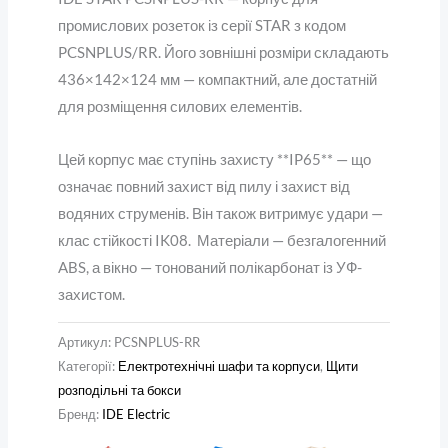
промислових розеток із серії STAR з кодом
PCSNPLUS/RR. Його зовнішні розміри складають
436×142×124 мм — компактний, але достатній
для розміщення силових елементів.
Цей корпус має ступінь захисту **IP65** — що
означає повний захист від пилу і захист від
водяних струменів. Він також витримує удари —
клас стійкості IK08. Матеріали — безгалогенний
ABS, а вікно — тонований полікарбонат із УФ-
захистом.
Артикул:
PCSNPLUS-RR
Категорії:
Електротехнічні шафи та корпуси
,
Щити
розподільні та бокси
Бренд:
IDE Electric