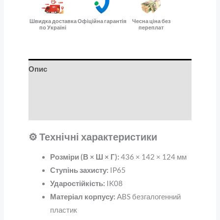
Швидка доставка
Офіційна гарантія
Чесна ціна без
по Україні
переплат
Опис
Додаткова інформація
Відгуки (0)
⚙️ Технічні характеристики
Розміри (В × Ш × Г):
436 × 142 × 124 мм
Ступінь захисту:
IP65
Ударостійкість:
IK08
Матеріал корпусу:
ABS безгалогенний
пластик