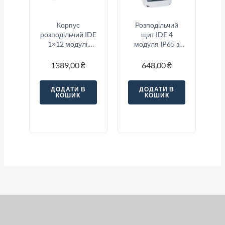
Корпус
Розподільчий
розподільчий IDE
щит IDE 4
1×12 модулі,
модуля IP65 з
непрозорі двері,
шинами N і PE
IP40
177x102x105 мм
1389,00
₴
648,00
₴
ДОДАТИ В
ДОДАТИ В
КОШИК
КОШИК