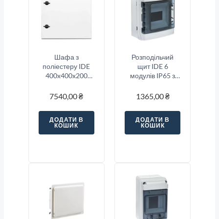
Шафа з
Розподільчий
поліестеру IDE
щит IDE 6
400x400x200
модулів IP65 з
серії GLASS IP66
шинами N і PE
231x202x113 мм
7540,00
₴
1365,00
₴
ДОДАТИ В
ДОДАТИ В
КОШИК
КОШИК