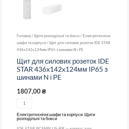
кількість
Головна
/
Щити розподільні та бокси
/
Електротехнічні
шафи та корпуси
/ Щит для силових розеток IDE STAR
436x142x124мм IP65 з шинами N і PE
Щит для силових розеток IDE
STAR 436x142x124мм IP65 з
шинами N і PE
1807,00
₴
Електротехнічні шафи та корпуси
,
Щити
розподільні та бокси
IDE STAR PCSNPLUS-RR — корпус для