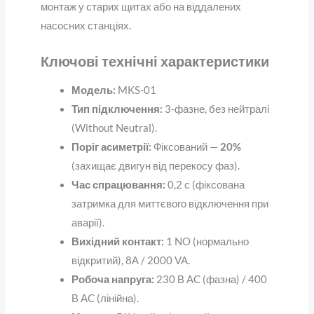
монтаж у старих щитах або на віддалених
насосних станціях.
Ключові технічні характеристики
Модель:
MKS-01
Тип підключення:
3-фазне, без нейтралі
(Without Neutral).
Поріг асиметрії:
Фіксований —
20%
(захищає двигун від перекосу фаз).
Час спрацювання:
0,2 с (фіксована
затримка для миттєвого відключення при
аварії).
Вихідний контакт:
1 NO (нормально
відкритий), 8А / 2000 VA.
Робоча напруга:
230 В AC (фазна) / 400
В AC (лінійна).