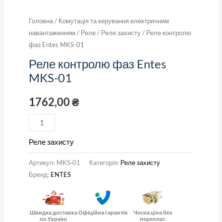
Головна
/
Комутація та керування електричним
навантаженням
/
Реле
/
Реле захисту
/ Реле контролю
фаз Entes MKS-01
Реле контролю фаз Entes
MKS-01
1762,00
₴
Реле захисту
Артикул:
MKS‑01
Категорія:
Реле захисту
Бренд:
ENTES
Швидка доставка
Офіційна гарантія
Чесна ціна без
по Україні
переплат