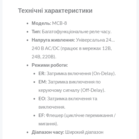
Технічні характеристики
Модель:
MCB-8
Тип:
Багатофункціональне реле часу.
Напруга живлення:
Універсальна 24…
240 В AC/DC (працює в мережах 12В,
24В, 220В).
Режими роботи:
ER:
Затримка включення (On-Delay).
EM:
Затримка виключення по
керуючому сигналу (Off-Delay).
EO:
Затримка включення та
виключення.
EF:
Флешер (циклічне перемикання /
мигання).
Діапазон часу:
Широкий діапазон