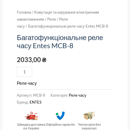
Головна
/
Комутація та керування електричним
навантаженням
/
Реле
/
Реле
часу
/ Багатофункціональне реле часу Entes MCB-8
Багатофункціональне реле
часу Entes MCB-8
2033,00
₴
Реле часу
Артикул:
MCB-8
Категорія:
Реле часу
Бренд:
ENTES
Швидка доставка
Офіційна гарантія
Чесна ціна без
по Україні
переплат