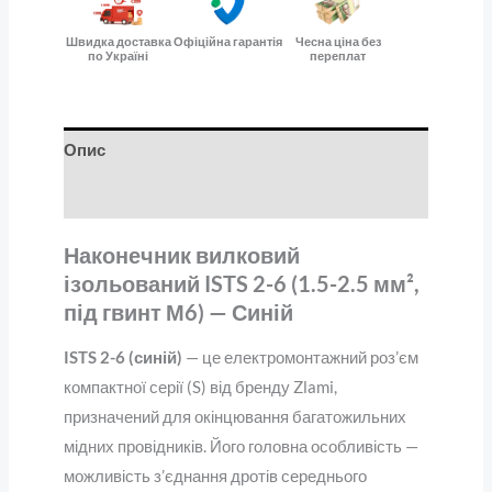
Швидка доставка
Офіційна гарантія
Чесна ціна без
по Україні
переплат
Опис
Відгуки (0)
Наконечник вилковий
ізольований ISTS 2-6 (1.5-2.5 мм²,
під гвинт М6) — Синій
ISTS 2-6 (синій)
— це електромонтажний роз’єм
компактної серії (S) від бренду Zlami,
призначений для окінцювання багатожильних
мідних провідників. Його головна особливість —
можливість з’єднання дротів середнього