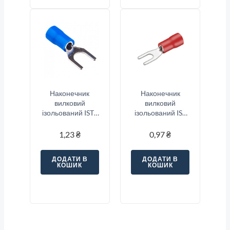
Наконечник
Наконечник
вилковий
вилковий
ізольований ISTS
ізольований IST
2-5 (1.5-2.5/5),
1.25-3 (0.5-1.5/3),
синій
червоний
1,23
₴
0,97
₴
ДОДАТИ В
ДОДАТИ В
КОШИК
КОШИК