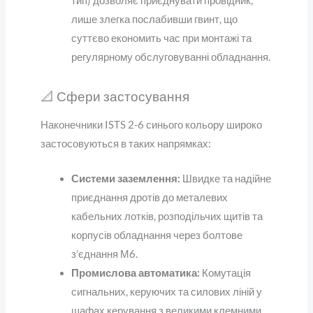
тип) дозволяє приєднувати провідник,
лише злегка послабивши гвинт, що
суттєво економить час при монтажі та
регулярному обслуговуванні обладнання.
📐 Сфери застосування
Наконечники ISTS 2-6 синього кольору широко
застосовуються в таких напрямках:
Системи заземлення:
Швидке та надійне
приєднання дротів до металевих
кабельних лотків, розподільчих щитів та
корпусів обладнання через болтове
з’єднання М6.
Промислова автоматика:
Комутація
сигнальних, керуючих та силових ліній у
шафах керування з великими клемними