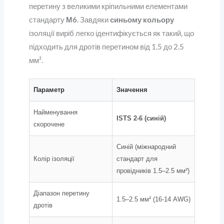
перетину з великими кріпильними елементами
стандарту
М6
. Завдяки
синьому кольору
ізоляції виріб легко ідентифікується як такий, що
підходить для дротів перетином від 1.5 до 2.5
мм².
Параметр
Значення
Найменування
ISTS 2-6 (синій)
скорочене
Синій (міжнародний
Колір ізоляції
стандарт для
провідників 1.5–2.5 мм²)
Діапазон перетину
1.5–2.5 мм² (16-14 AWG)
дротів