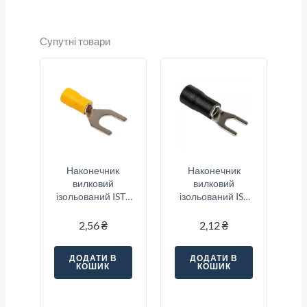
Супутні товари
Наконечник
Наконечник
вилковий
вилковий
ізольований ISTS
ізольований IST
5.5-4 (4-6/4),
3.5-5 (2.5-4/5),
жовтий
чорний
2,56
₴
2,12
₴
ДОДАТИ В
ДОДАТИ В
КОШИК
КОШИК