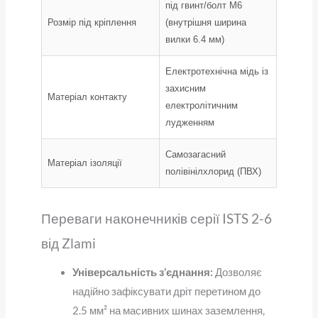
під гвинт/болт М6
Розмір під кріплення
(внутрішня ширина
вилки 6.4 мм)
Електротехнічна мідь із
захисним
Матеріал контакту
електролітичним
лудженням
Самозагасний
Матеріал ізоляції
полівінілхлорид (ПВХ)
Переваги наконечників серії ISTS 2-6
від Zlami
Універсальність з’єднання:
Дозволяє
надійно зафіксувати дріт перетином до
2.5 мм² на масивних шинах заземлення,