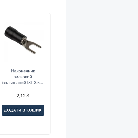
Наконечник
вилковий
ізольований IST 3.5-5
(2.5-4/5), чорний
2,12
₴
ДОДАТИ В КОШИК