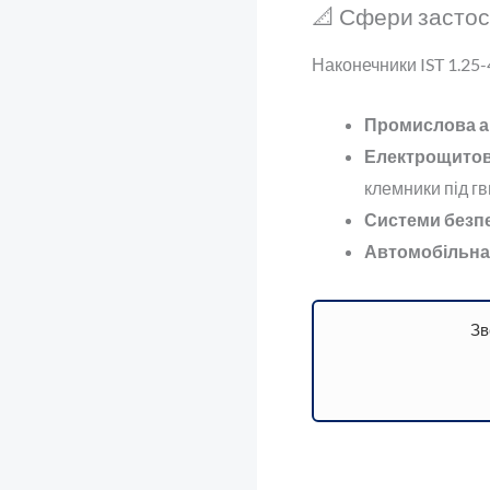
📐 Сфери засто
Наконечники IST 1.25-
Промислова а
Електрощитов
клемники під гв
Системи безпе
Автомобільна 
Зв