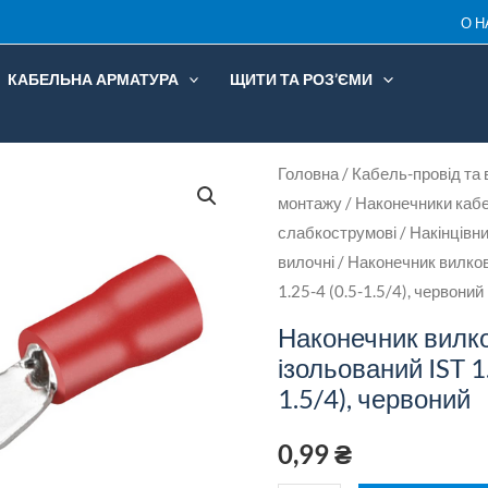
IST
О Н
1.2
КАБЕЛЬНА АРМАТУРА
ЩИТИ ТА РОЗ’ЄМИ
4
(0.
1.5
Наконечник
Головна
/
Кабель-провід та 
че
монтажу
/
Наконечники кабе
вилковий
кіл
слабкострумові
/
Накінцівни
ізольований
вилочні
/ Наконечник вилков
IST
1.25-4 (0.5-1.5/4), червоний
1.25-
Наконечник вилк
4
ізольований IST 1.
(0.5-
1.5/4), червоний
1.5/4),
червоний
0,99
₴
кількість