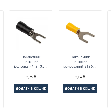
Наконечник
Наконечник
вилковий
вилковий
ізольований IST 3.5-6
ізольований ISTS 5.5-
(2.5-4/6), чорний
6 (4-6/6), жовтий
2,95
₴
3,64
₴
ДОДАТИ В КОШИК
ДОДАТИ В КОШИК