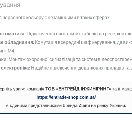
сування
4 червоного кольору є незамінними в таких сферах:
втоматика:
Підключення сигнальних кабелів до реле, контакт
е обладнання:
Комутація всередині шаф керування, де ви
инт М4.
ки:
Монтаж охоронної сигналізації та систем відеоспостере
електроніка:
Надійне підключення додаткових приладів та 
ерніть увагу: компанія
ТОВ «ЕНТРЕЙД ІНЖИНІРИНГ»
та її мага
https://entrade-shop.com.ua/
є єдиними представниками бренда
Zlami
на ринку України.