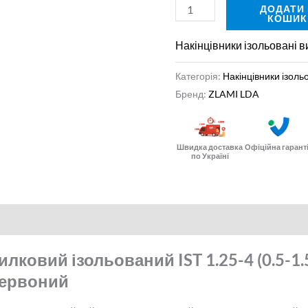
ДОДАТИ
КОШИК
Накінцівники ізольовані в
Категорія:
Накінцівники ізоль
Бренд:
ZLAMI LDA
Швидка доставка
Офіційна гарант
по Україні
лковий ізольований IST 1.25-4 (0.5-1.5
Червоний