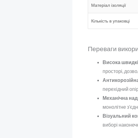
Матеріал ізоляції
Кількість в упаковці
Переваги викорис
Висока швидкі
просторі, дозв
Антикорозійна 
перехідний опір
Механічна наді
монолітне з’єдн
Візуальний ко
виборі наконечн