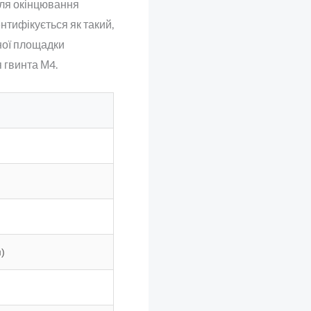
ля окінцювання
дентифікується як такий,
тної площадки
 гвинта М4.
)