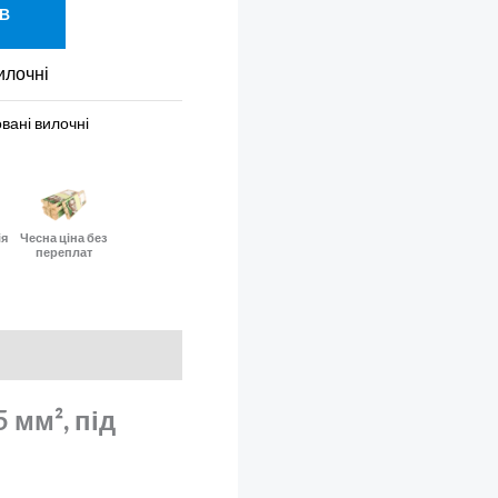
 В
илочні
овані вилочні
ія
Чесна ціна без
переплат
 мм², під