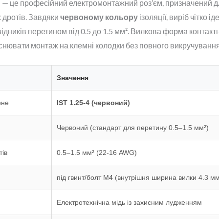
)
— це професійний електромонтажний роз’єм, призначений д
 дротів. Завдяки
червоному кольору
ізоляції, виріб чітко і
ідників перетином від 0.5 до 1.5 мм². Вилкова форма контак
снювати монтаж на клемні колодки без повного викручування
Значення
ене
IST 1.25-4 (червоний)
Червоний (стандарт для перетину 0.5–1.5 мм²)
тів
0.5–1.5 мм² (22-16 AWG)
під гвинт/болт М4 (внутрішня ширина вилки 4.3 мм
Електротехнічна мідь із захисним лудженням