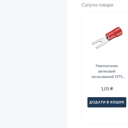
Супутні товари
Наконечник
вилковий
ізольований ISTS
1.25-5 (0.5-1.5/5),
червоний
1,05
₴
ДОДАТИ В КОШИК