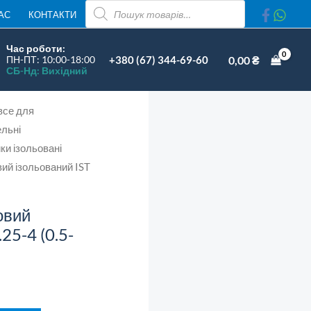
ПОШУК
АС
КОНТАКТИ
ТОВАРІВ
5-
Час роботи:
+380 (67) 344-69-60
0,00
₴
ПН-ПТ: 10:00-18:00
СБ-Нд: Вихідний
5-
/4),
все для
рвоний
льні
ькість
ки ізольовані
ий ізольований IST
овий
25-4 (0.5-