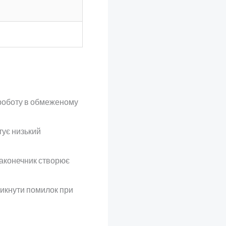
 роботу в обмеженому
тує низький
аконечник створює
икнути помилок при