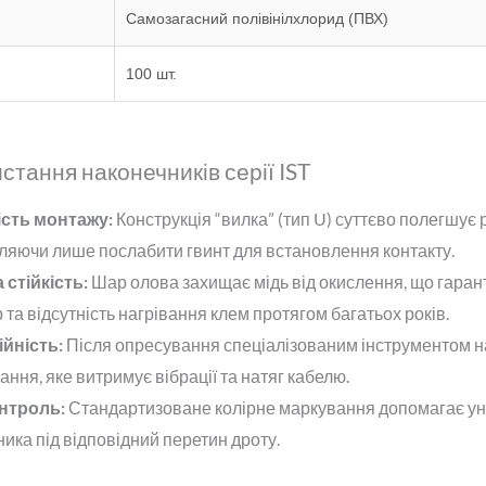
Самозагасний полівінілхлорид (ПВХ)
100 шт.
тання наконечників серії IST
сть монтажу:
Конструкція “вилка” (тип U) суттєво полегшує
оляючи лише послабити гвинт для встановлення контакту.
стійкість:
Шар олова захищає мідь від окислення, що гаран
 та відсутність нагрівання клем протягом багатьох років.
йність:
Після опресування спеціалізованим інструментом н
ання, яке витримує вібрації та натяг кабелю.
нтроль:
Стандартизоване колірне маркування допомагає ун
ика під відповідний перетин дроту.