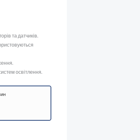
орів та датчиків.
користовуються
ження.
систем освітлення.
зин