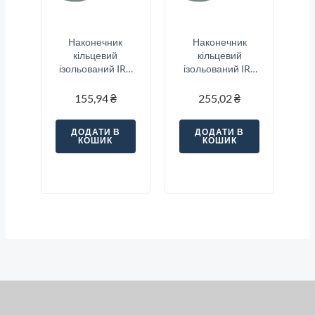
Наконечник
Наконечник
кільцевий
кільцевий
ізольований IRT
ізольований IRT
2-6 (1.5-2.5/6),
1.25-12 (0.5-
синій
1.5/12), червоний
155,94
₴
255,02
₴
ДОДАТИ В
ДОДАТИ В
КОШИК
КОШИК