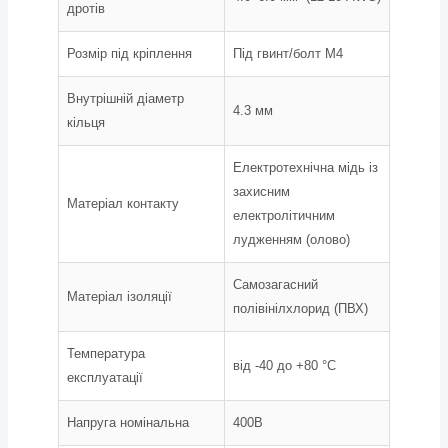
дротів
Розмір під кріплення
Під гвинт/болт М4
Внутрішній діаметр
4.3 мм
кільця
Електротехнічна мідь із
захисним
Матеріал контакту
електролітичним
лудженням (олово)
Самозагасний
Матеріал ізоляції
полівінілхлорид (ПВХ)
Температура
від -40 до +80 °С
експлуатації
Напруга номінальна
400В