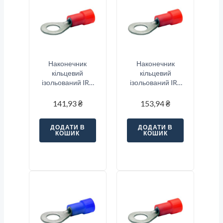
Наконечник
Наконечник
кільцевий
кільцевий
ізольований IRT
ізольований IRT
1.25-8 (0.5-1.5/8),
1.25-10 (0.5-
червоний
1.5/10), червоний
141,93
₴
153,94
₴
ДОДАТИ В
ДОДАТИ В
КОШИК
КОШИК