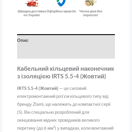
Швидка доставка
Офіційна гарантія
Чесна ціна без
по Україні
переплат
Опис
Відгуки (0)
Кабельний кільцевий наконечник
з ізоляцією IRTS 5.5-4 (Жовтий)
IRTS 5.5-4 (Жовтий)
— це силовий
електромонтажний роз’єм кільцевого типу від
бренду Zlami, що належить до компактної серії
(S). Він спеціально розроблений для
окінцювання мідних провідників великого
перетину (до 6 мм²) у випадках, коли монтажний