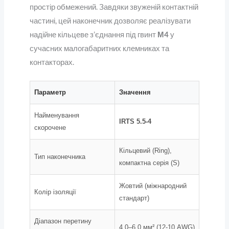
простір обмежений. Завдяки звуженій контактній
частині, цей наконечник дозволяє реалізувати
надійне кільцеве з’єднання під гвинт
М4
у
сучасних малогабаритних клемниках та
контакторах.
Параметр
Значення
Найменування
IRTS 5.5-4
скорочене
Кільцевий (Ring),
Тип наконечника
компактна серія (S)
Жовтий (міжнародний
Колір ізоляції
стандарт)
Діапазон перетину
4.0–6.0 мм² (12-10 AWG)