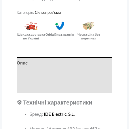
Категорія:
Силові роз'єми
Швидка доставка
Офіційна гарантія
Чесна ціна без
по Україні
переплат
Опис
Додаткова інформація
Відгуки (0)
⚙️ Технічні характеристики
Бренд:
IDE Electric, S.L.
Модель / Артикул:
402
(також
452
в