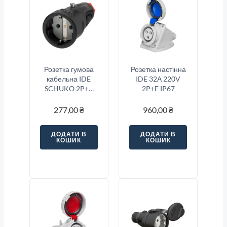
Розетка гумова
Розетка настінна
кабельна IDE
IDE 32А 220V
SCHUKO 2P+E
2P+E IP67
16A 250В IP20
277,00
₴
960,00
₴
ДОДАТИ В
ДОДАТИ В
КОШИК
КОШИК