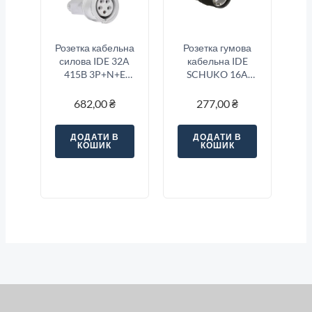
Розетка кабельна
Розетка гумова
силова IDE 32A
кабельна IDE
415В 3P+N+E
SCHUKO 16A
IP67 Червоний
250В 2P+E IP40
Чорний
682,00
₴
277,00
₴
ДОДАТИ В
ДОДАТИ В
КОШИК
КОШИК