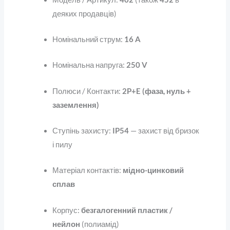
деяких продавців)
Номінальний струм:
16 A
Номінальна напруга:
250 V
Полюси / Контакти:
2P+E (фаза, нуль +
заземлення)
Ступінь захисту:
IP54
— захист від бризок
і пилу
Матеріал контактів:
мідно-цинковий
сплав
Корпус:
безгалогенний пластик /
нейлон
(полиамід)