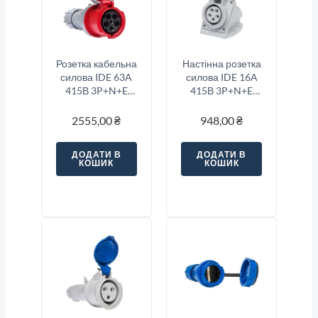
Розетка кабельна
Настінна розетка
силова IDE 63A
силова IDE 16A
415В 3P+N+E
415В 3P+N+E
IP67 Червоний
IP67 Червоний
2555,00
₴
948,00
₴
ДОДАТИ В
ДОДАТИ В
КОШИК
КОШИК