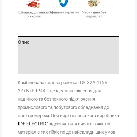
Швидка доставка
Офіційна гарантія
Чесна ціна без
по Україні
переплат
Опис
Додаткова інформація
Відгуки (0)
Комбінована силова розетка IDE 32A 415V
3P+N+E IP44 – це ідеальне рішення для
надійного та безпечного підключення
промислового та побутового обладнання до
електромережі. Цей виріб іспанського виробника
IDE ELECTRIC
відрізняється високою якістю
матеріалів та стійкістю до найскладніших умов