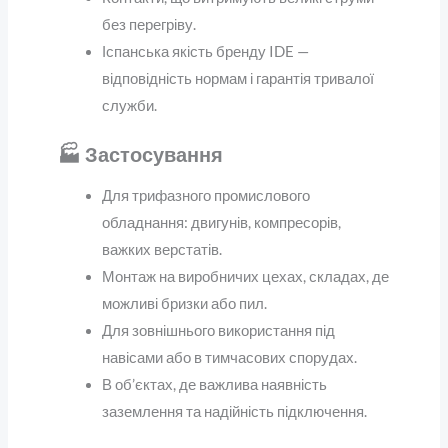
без перегріву.
Іспанська якість бренду IDE —
відповідність нормам і гарантія тривалої
служби.
🏭 Застосування
Для трифазного промислового
обладнання: двигунів, компресорів,
важких верстатів.
Монтаж на виробничих цехах, складах, де
можливі бризки або пил.
Для зовнішнього використання під
навісами або в тимчасових спорудах.
В об’єктах, де важлива наявність
заземлення та надійність підключення.