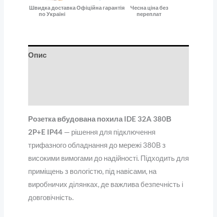
Швидка доставка
Офіційна гарантія
Чесна ціна без
по Україні
переплат
Опис
Додаткова інформація
Відгуки (0)
Розетка вбудована похила IDE 32A 380В
2P+E IP44
— рішення для підключення
трифазного обладнання до мережі 380В з
високими вимогами до надійності. Підходить для
приміщень з вологістю, під навісами, на
виробничих ділянках, де важлива безпечність і
довговічність.