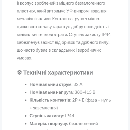
Її корпус зроблений з міцного безгалогенного
пластику, який витримує УФ-випромінювання і
механічні впливи. Контактна група з мідно-
цинкового сплаву гарантує добру провідність і
мінімальні теплові втрати. Ступінь захисту IP44
забезпечує захист від бризок та дрібного пилу,
що часто буває в складських і виробничих
умовах.
⚙️ Технічні характеристики
Номінальний струм:
32 А
Номінальна напруга:
380-415 В
Кількість контактів:
2P + E (фаза + нуль
+ заземлення)
Ступінь захисту:
IP44
Матеріал корпусу:
безгалогенний