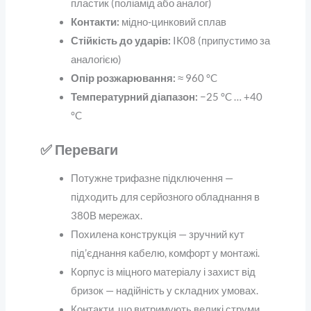
пластик (поліамід або аналог)
Контакти:
мідно-цинковий сплав
Стійкість до ударів:
IK08 (припустимо за
аналогією)
Опір розжарювання:
≈ 960 °C
Температурний діапазон:
−25 °C … +40
°C
✅ Переваги
Потужне трифазне підключення —
підходить для серйозного обладнання в
380В мережах.
Похилена конструкція — зручний кут
під’єднання кабелю, комфорт у монтажі.
Корпус із міцного матеріалу і захист від
бризок — надійність у складних умовах.
Контакти, що витримують великі струми