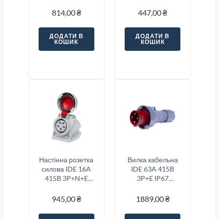
Червоний
Синій
814,00
₴
447,00
₴
ДОДАТИ В
ДОДАТИ В
КОШИК
КОШИК
Настінна розетка
Вилка кабельна
силова IDE 16A
IDE 63A 415В
415В 3P+N+E
3P+E IP67
IP67 Червоний
Червоний
945,00
₴
1889,00
₴