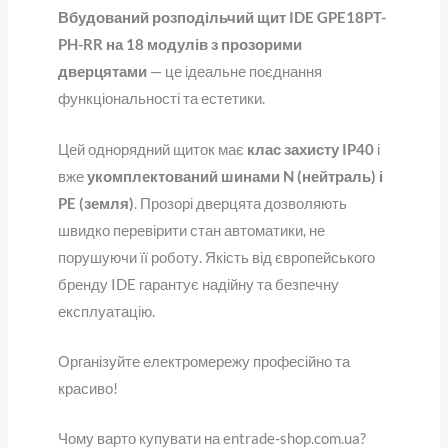
Вбудований розподільчий щит IDE GPE18PT-
PH-RR на 18 модулів з прозорими
дверцятами
— це ідеальне поєднання
функціональності та естетики.
Цей однорядний щиток має
клас захисту IP40
і
вже
укомплектований шинами N (нейтраль) і
PE (земля)
. Прозорі дверцята дозволяють
швидко перевірити стан автоматики, не
порушуючи її роботу. Якість від європейського
бренду IDE гарантує надійну та безпечну
експлуатацію.
Організуйте електромережу професійно та
красиво!
Чому варто купувати на entrade-shop.com.ua?