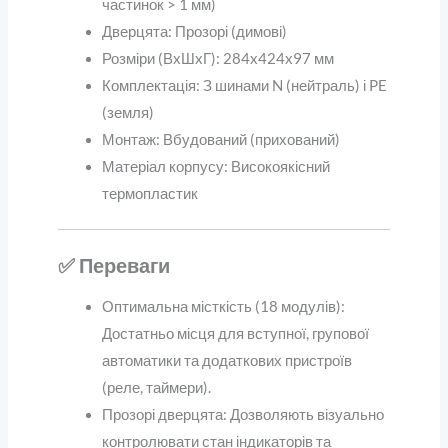
частинок > 1 мм)
Дверцята: Прозорі (димові)
Розміри (ВxШxГ): 284x424x97 мм
Комплектація: З шинами N (нейтраль) і PE
(земля)
Монтаж: Вбудований (прихований)
Матеріал корпусу: Високоякісний
термопластик
✅ Переваги
Оптимальна місткість (18 модулів):
Достатньо місця для вступної, групової
автоматики та додаткових пристроїв
(реле, таймери).
Прозорі дверцята: Дозволяють візуально
контролювати стан індикаторів та