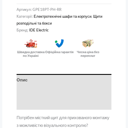
Артикул:
GPE18PT-PH-RR
Категорії:
Електротехнічні шафи та корпуси
,
Щити
розподільні та бокси
Бренд:
IDE Electric
Швидка доставка
Офіційна гарантія
Чесна ціна без
по Україні
переплат
Опис
Додаткова інформація
Відгуки (0)
Потрібен місткий щит для прихованого монтажу
з можливістю візуального контролю?