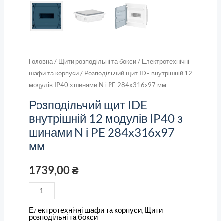
мм
кількість
Головна
/
Щити розподільні та бокси
/
Електротехнічні
шафи та корпуси
/ Розподільчий щит IDE внутрішній 12
модулів IP40 з шинами N і PE 284x316x97 мм
Розподільчий щит IDE
внутрішній 12 модулів IP40 з
шинами N і PE 284x316x97
мм
1739,00
₴
Електротехнічні шафи та корпуси
,
Щити
розподільні та бокси