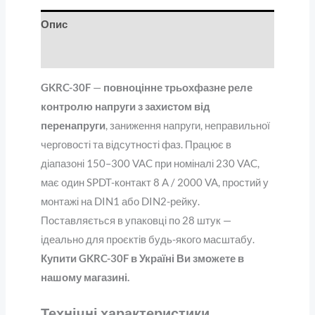
Опис
Відгуки (0)
GKRC-30F
—
повноцінне трьохфазне реле
контролю напруги з захистом від
перенапруги
, заниження напруги, неправильної
черговості та відсутності фаз. Працює в
діапазоні 150–300 VAC при номіналі 230 VAC,
має один SPDT-контакт 8 A / 2000 VA, простий у
монтажі на DIN1 або DIN2-рейку.
Поставляється в упаковці по 28 штук —
ідеально для проєктів будь-якого масштабу.
Купити GKRC-30F в Україні Ви зможете в
нашому магазині.
Технічні характеристики