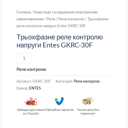
Головна
/
Комутація та керування електричним
навантаженням
/
Реле
/
Реле контролю
/ Трьохфазне
реле контролю напруги Entes GKRC-30F
Трьохфазне реле контролю
напруги Entes GKRC-30F
Реле контролю
Артикул:
GKRC-30F
Категорія:
Реле контролю
Бренд:
ENTES
Швидка доставка
Офіційна гарантія
Чесна ціна без
по Україні
переплат