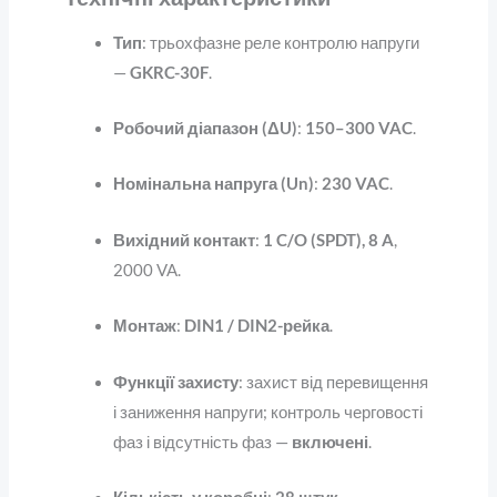
Тип
: трьохфазне реле контролю напруги
—
GKRC-30F
.
Робочий діапазон (ΔU)
:
150–300 VAC
.
Номінальна напруга (Un)
:
230 VAC
.
Вихідний контакт
:
1 C/O (SPDT), 8 A
,
2000 VA.
Монтаж
:
DIN1 / DIN2-рейка
.
Функції захисту
: захист від перевищення
і заниження напруги; контроль черговості
фаз і відсутність фаз —
включені
.