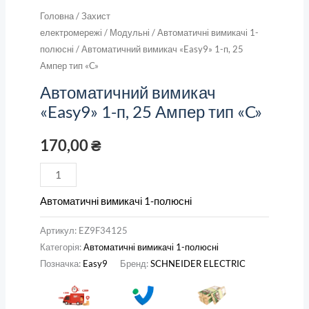
Головна
/
Захист
електромережі
/
Модульні
/
Автоматичні вимикачі 1-
полюсні
/ Автоматичний вимикач «Easy9» 1-п, 25
Ампер тип «C»
Автоматичний вимикач
«Easy9» 1-п, 25 Ампер тип «C»
170,00
₴
Автоматичні вимикачі 1-полюсні
Артикул:
EZ9F34125
Категорія:
Автоматичні вимикачі 1-полюсні
Позначка:
Easy9
Бренд:
SCHNEIDER ELECTRIC