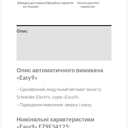
Швидка доставка
Офіційна гарантія
Чесна ціна без
по Україні
переплат
Опис
Додаткова інформація
Відгуки (0)
Опис автоматичного вимикача
«Easy9»
– Однофазний, модульний автомат захисту
Schneider Electric, серія «Easy9».
– Підведення живлення: зверху і знизу.
Номінальні характеристики
«Easy9» EZ9F34125: