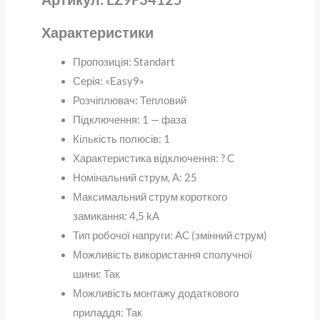
Характеристики
Пропозиція:
Standart
Серія:
«Easy9»
Розчіплювач:
Тепловий
Підключення:
1 — фаза
Кількість полюсів:
1
Характеристика відключення:
?
C
Номінальний струм, А:
25
Максимальний струм короткого
замикання:
4,5 kA
Тип робочої напруги:
AC (змінний струм)
Можливість використання сполучної
шини:
Так
Можливість монтажу додаткового
приладдя:
Так