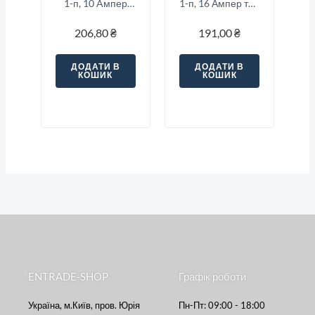
1-п, 10 Aмпер
1-п, 16 Ампер тип
тип «C»
«B»
206,80
₴
191,00
₴
ДОДАТИ В
ДОДАТИ В
КОШИК
КОШИК
ENTRADE-SHOP
Графік роботи
Україна, м.Київ, пров. Юрія
Пн-Пт: 09:00 - 18:00