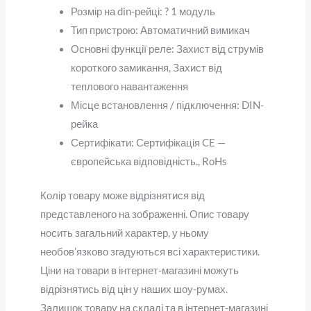
Розмір на din-рейці:
?
1 модуль
Тип пристрою:
Автоматичний вимикач
Основні функції реле:
Захист від струмів
короткого замикання
,
Захист від
теплового навантаження
Місце встановлення / підключення:
DIN-
рейка
Сертифікати:
Сертифікація CE —
європейська відповідність.
,
RoHs
Колір товару може відрізнятися від
представленого на зображенні. Опис товару
носить загальний характер, у ньому
необов’язково згадуються всі характеристики.
Ціни на товари в інтернет-магазині можуть
відрізнятись від цін у наших шоу-румах.
Залишок товару на складі та в інтернет-магазині