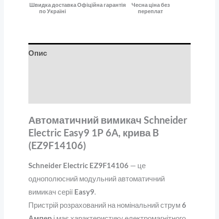
Швидка доставка
Офіційна гарантія
Чесна ціна без
по Україні
переплат
Опис
Додаткова інформація
Відгуки (0)
Автоматичний вимикач Schneider
Electric Easy9 1P 6A, крива B
(EZ9F14106)
Schneider Electric EZ9F14106
— це
однополюсний модульний автоматичний
вимикач серії
Easy9
.
Пристрій розрахований на номінальний струм
6
Ампер
і має характеристику електромагнітного