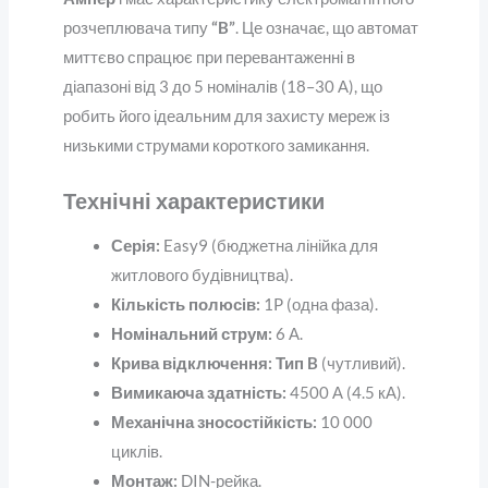
розчеплювача типу
“B”
. Це означає, що автомат
миттєво спрацює при перевантаженні в
діапазоні від 3 до 5 номіналів (18–30 А), що
робить його ідеальним для захисту мереж із
низькими струмами короткого замикання.
Технічні характеристики
Серія:
Easy9 (бюджетна лінійка для
житлового будівництва).
Кількість полюсів:
1P (одна фаза).
Номінальний струм:
6 А.
Крива відключення:
Тип B
(чутливий).
Вимикаюча здатність:
4500 А (4.5 кА).
Механічна зносостійкість:
10 000
циклів.
Монтаж:
DIN-рейка.