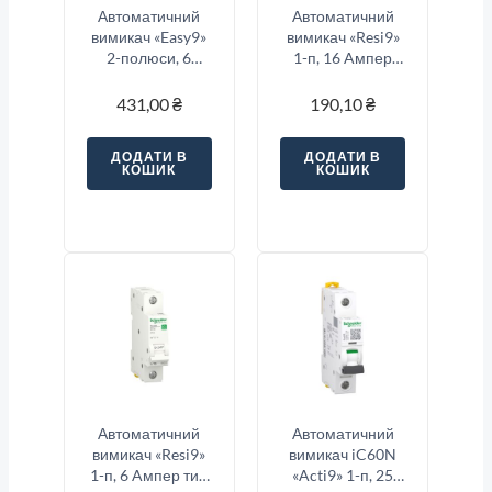
Автоматичний
Автоматичний
вимикач «Easy9»
вимикач «Resi9»
2-полюси, 6
1-п, 16 Aмпер
Ампер тип «C»
тип «B»
431,00
₴
190,10
₴
ДОДАТИ В
ДОДАТИ В
КОШИК
КОШИК
Автоматичний
Автоматичний
вимикач «Resi9»
вимикач iC60N
1-п, 6 Aмпер тип
«Acti9» 1-п, 25