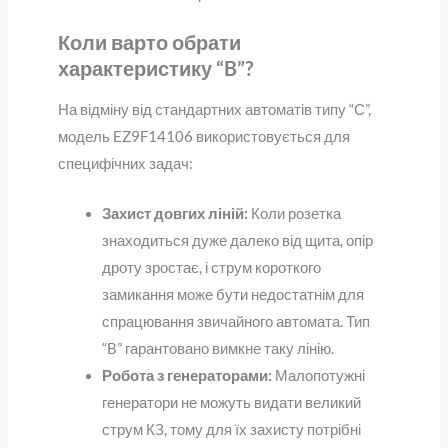
Коли варто обрати
характеристику “B”?
На відміну від стандартних автоматів типу “С”,
модель EZ9F14106 використовується для
специфічних задач:
Захист довгих ліній:
Коли розетка
знаходиться дуже далеко від щита, опір
дроту зростає, і струм короткого
замикання може бути недостатнім для
спрацювання звичайного автомата. Тип
“B” гарантовано вимкне таку лінію.
Робота з генераторами:
Малопотужні
генератори не можуть видати великий
струм КЗ, тому для їх захисту потрібні