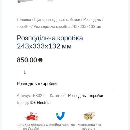
Головна
/
Щити розподільні та бокси
/
Розподільчі
коробки
/ Розподільча коробка 243x333x132 мм
Розподільча коробка
243x333x132 мм
850,00
₴
Розподільчі коробки
Артикул:
EX322
Категорія:
Розподільчі коробки
Бренд:
IDE Electric
Швидка доставка
Офіційна гарантія
Чесна ціна без
по Україні
переплат