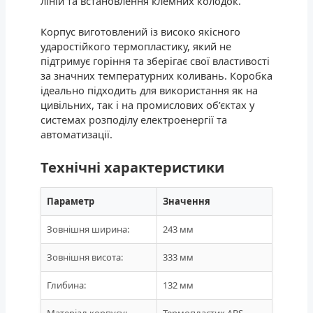
ліній та встановлення клемних колодок.
Корпус виготовлений із високо якісного
ударостійкого термопластику, який не
підтримує горіння та зберігає свої властивості
за значних температурних коливань. Коробка
ідеально підходить для використання як на
цивільних, так і на промислових об’єктах у
системах розподілу електроенергії та
автоматизації.
Технічні характеристики
Параметр
Значення
Зовнішня ширина:
243 мм
Зовнішня висота:
333 мм
Глибина:
132 мм
Матеріал корпусу:
Термопластик ABS