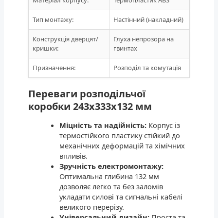
Тип монтажу:
Настінний (накладний)
Конструкція дверцят/
Глуха непрозора на
кришки:
гвинтах
Призначення:
Розподіл та комутація
Переваги розподільчої
коробки 243x333x132 мм
Міцність та надійність:
Корпус із
термостійкого пластику стійкий до
механічних деформацій та хімічних
впливів.
Зручність електромонтажу:
Оптимальна глибина 132 мм
дозволяє легко та без заломів
укладати силові та сигнальні кабелі
великого перерізу.
Універсальний дизайн:
Проста та