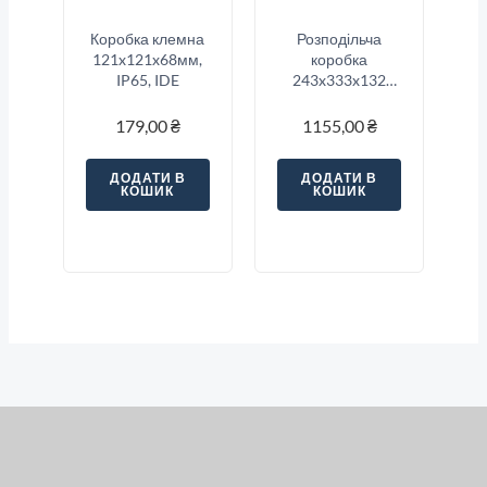
Коробка клемна
Розподільча
121x121x68мм,
коробка
IP65, IDE
243x333x132
P65-IP67 IDE
179,00
₴
1155,00
₴
ДОДАТИ В
ДОДАТИ В
КОШИК
КОШИК