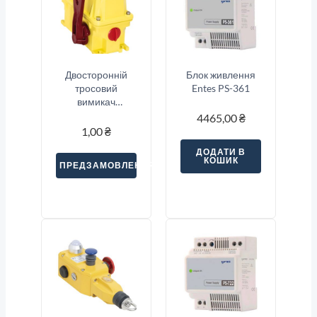
Двосторонній
Блок живлення
тросовий
Entes PS-361
вимикач
аварійної
4465,00
₴
зупинки Sitec
1,00
₴
(SNA2-33S)
ДОДАТИ В
КОШИК
ПРЕДЗАМОВЛЕННЯ