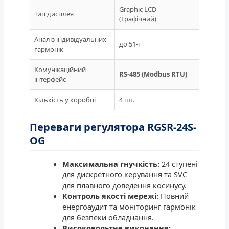
Graphic LCD
Тип дисплея
(Графічний)
Аналіз індивідуальних
до 51-ї
гармонік
Комунікаційний
RS-485 (Modbus RTU)
інтерфейс
Кількість у коробці
4 шт.
Переваги регулятора RGSR-24S-
OG
Максимальна гнучкість:
24 ступені
для дискретного керування та SVC
для плавного доведення косинусу.
Контроль якості мережі:
Повний
енергоаудит та моніторинг гармонік
для безпеки обладнання.
Високовольтне виконання: