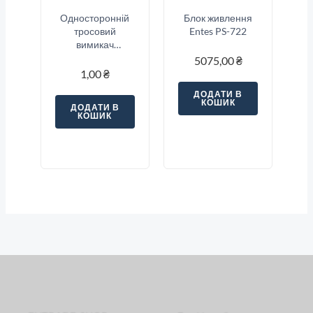
Односторонній
Блок живлення
тросовий
Entes PS-722
вимикач
аварійної
5075,00
₴
зупинки Sitec
1,00
₴
(SNSA5-12S-E1)
ДОДАТИ В
КОШИК
ДОДАТИ В
КОШИК