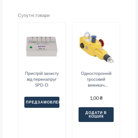
Супутні товари
Пристрій захисту
Односторонній
від перенапруг
тросовий
SPD-D
вимикач
аварійної
зупинки Sitec
1,00
₴
ПРЕДЗАМОВЛЕННЯ
(SNSA5-22S-E1)
ДОДАТИ В
КОШИК