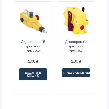
Односторонній
Двосторонній
тросовий
тросовий
вимикач
вимикач
аварійної
аварійної
зупинки Sitec
зупинки Sitec
1,00
₴
1,00
₴
(SNSA5-22S-E1-
(SNA2-11S)
L3)
ДОДАТИ В
ПРЕДЗАМОВЛЕННЯ
КОШИК