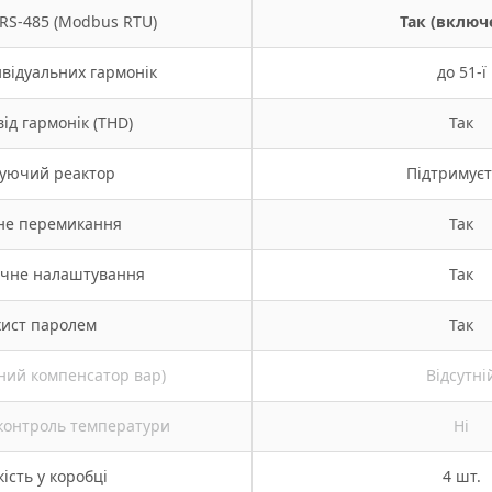
RS-485 (Modbus RTU)
Так (включ
ивідуальних гармонік
до 51-ї
від гармонік (THD)
Так
уючий реактор
Підтримуєт
не перемикання
Так
чне налаштування
Так
хист паролем
Так
ний компенсатор вар)
Відсутні
контроль температури
Ні
кість у коробці
4 шт.