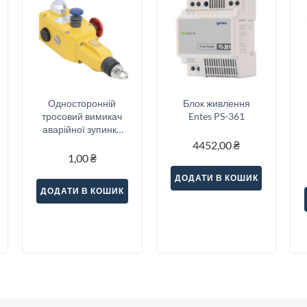
Односторонній
Блок живлення
тросовий вимикач
Entes PS-361
аварійної зупинки
Sitec (SNSA5-22S-E1)
4452,00
₴
1,00
₴
ДОДАТИ В КОШИК
ДОДАТИ В КОШИК