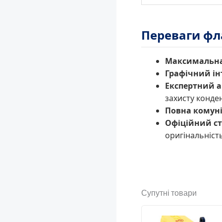
Переваги фл
Максимальна
Графічний ін
Експертний а
захисту конден
Повна комуні
Офіційний ст
оригінальність
Супутні товари