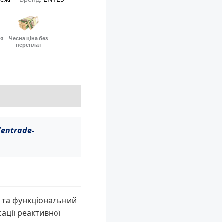
ія
Чесна ціна без
переплат
/entrade-
 та функціональний
ації реактивної