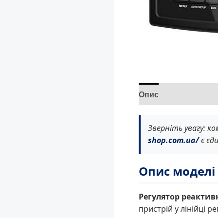
Опис
Відгуки (0)
Зверніть увагу: к
shop.com.ua/
є єд
Опис моделі
Регулятор реактивн
пристрій у лінійці 