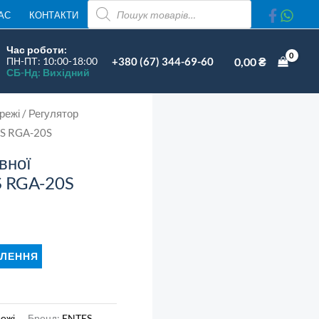
ПОШУК
АС
КОНТАКТИ
ТОВАРІВ
Час роботи:
+380 (67) 344-69-60
0,00
₴
ПН-ПТ: 10:00-18:00
СБ-Нд: Вихідний
режі
/ Регулятор
ES RGA-20S
вної
S RGA-20S
ЛЕННЯ
ежі
Бренд:
ENTES