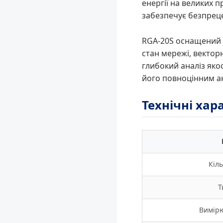
енергії на великих п
забезпечує безпреце
RGA-20S оснащений в
стан мережі, вектор
глибокий аналіз якос
його повноцінним а
Технічні ха
Кіль
Т
Вимір