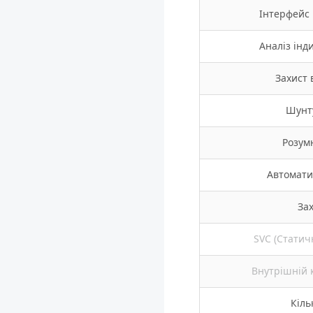
Інтерфейс 
Аналіз інд
Захист 
Шунт
Розум
Автомати
За
SVC (Статич
Внутрішній 
Кіль