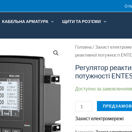
О Н
RGA-
20S
КАБЕЛЬНА АРМАТУРА
ЩИТИ ТА РОЗ’ЄМИ
кількість
Регулятор
Головна
/
Захист електроме
реактивної потужності ENT
реактивної
потужності
Регулятор реакти
ENTES
потужності ENTE
RGA-
Доступно за замовленням
20S
кількість
ПРЕДЗАМОВ
Захист електромережі
Категорія:
Захист електромер