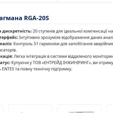
агмана RGA-20S
 дискретність:
20 ступенів для ідеальної компенсації на
терфейс:
Інтуїтивно зрозуміле відображення даних анал
наліз:
Контроль 51 гармоніки для запобігання аварійним
саторів.
кація:
Легка інтеграція в системи віддаленого моніторин
атус:
Купуючи у ТОВ «ЕНТРЕЙД ІНЖИНІРИНГ», ви отриму
 ENTES та повну технічну підтримку.