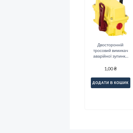
Двосторонній
тросовий вимикач
аварійної зупинки
Sitec (SND2-33S)
1,00
₴
ДОДАТИ В КОШИК