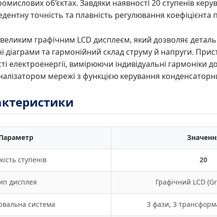
ромислових об’єктах. Завдяки наявності 20 ступенів керу
дентну точність та плавність регулювання коефіцієнта по
еликим графічним LCD дисплеєм, який дозволяє детальн
ні діаграми та гармонійний склад струму й напруги. Прис
ті електроенергії, вимірюючи індивідуальні гармоніки до
налізатором мережі з функцією керування конденсаторн
рактеристики
Параметр
Значенн
кість ступенів
20
ип дисплея
Графічний LCD (Gr
ювальна система
3 фази, 3 трансформ