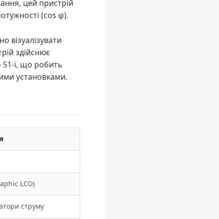
вання, цей пристрій
тужності (cos φ).
о візуалізувати
трій здійснює
 51-ї, що робить
ими установками.
я
aphic LCD)
атори струму