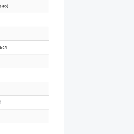
ено)
ься
й