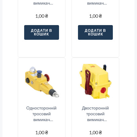
вимикач
вимикач
аварійної
аварійної
зупинки Sitec
зупинки Sitec
1,00
₴
1,00
₴
(SND2-33S)
(SNSA5-12S-E1-
L3)
ДОДАТИ В
ДОДАТИ В
КОШИК
КОШИК
Односторонній
Двосторонній
тросовий
тросовий
вимикач
вимикач
аварійної
аварійної
зупинки Sitec
зупинки Sitec
1,00
₴
1,00
₴
(SNSA5-13S-E1)
(SND2-11S)