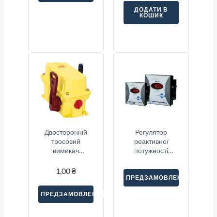
ДОДАТИ В
КОШИК
Двосторонній
Регулятор
тросовий
реактивної
вимикач
потужності
аварійної
ENTES RG-6T
зупинки Sitec
1,00
₴
(SNA2-33S)
ПРЕДЗАМОВЛЕННЯ
ПРЕДЗАМОВЛЕННЯ