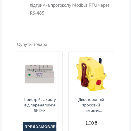
підтримка протоколу Modbus RTU через
RS-485.
Супутні товари
Пристрій захисту
Двосторонній
від перенапруги
тросовий
SPD-S
вимикач
аварійної
зупинки Sitec
1,00
₴
ПРЕДЗАМОВЛЕННЯ
(SND2-33S)