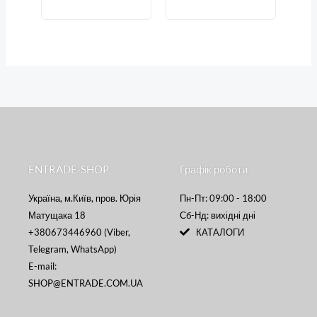
ENTRADE-SHOP
Графік роботи
Україна, м.Київ, пров. Юрія
Пн-Пт: 09:00 - 18:00
Матущака 18
Сб-Нд: вихідні дні
+380673446960 (Viber,
КАТАЛОГИ
Telegram, WhatsApp)
E-mail:
SHOP@ENTRADE.COM.UA