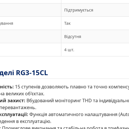
Підтримується
ування
Так
Відсутня
4 шт.
делі RG3-15CL
ність:
15 ступенів дозволяють плавно та точно компенс
на великих об’єктах.
ий захист:
Вбудований моніторинг THD та індивідуальн
 перевантажень.
ксплуатації:
Функція автоматичного налаштування (Auto
дення в експлуатацію.
:
Промислове виконання та стабільна робота в трифазни