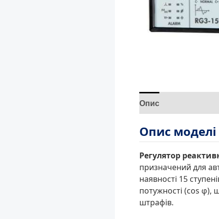
Опис
Відгуки (0)
Опис моделі 
Регулятор реактивн
призначений для авт
наявності 15 ступен
потужності (cos φ),
штрафів.