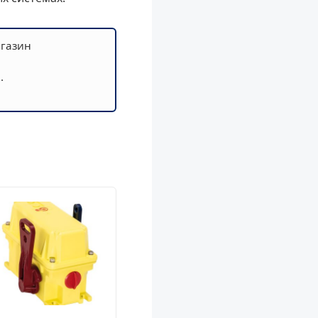
агазин
.