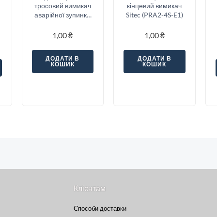
тросовий вимикач
кінцевий вимикач
аварійної зупинки
Sitec (PRA2-4S-E1)
Sitec (SNSA5-22S-
E1)
1,00
₴
1,00
₴
ДОДАТИ В
ДОДАТИ В
КОШИК
КОШИК
Клієнтам
Способи доставки