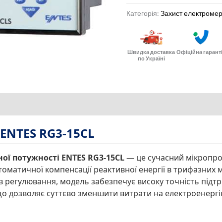
Категорія:
Захист електромер
Швидка доставка
Офіційна гарант
по Україні
ENTES RG3-15CL
ої потужності ENTES RG3-15CL
— це сучасний мікропро
оматичної компенсації реактивної енергії в трифазних 
ів регулювання, модель забезпечує високу точність підт
 що дозволяє суттєво зменшити витрати на електроенергі