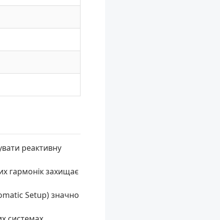
увати реактивну
их гармонік захищає
matic Setup) значно
х системах.