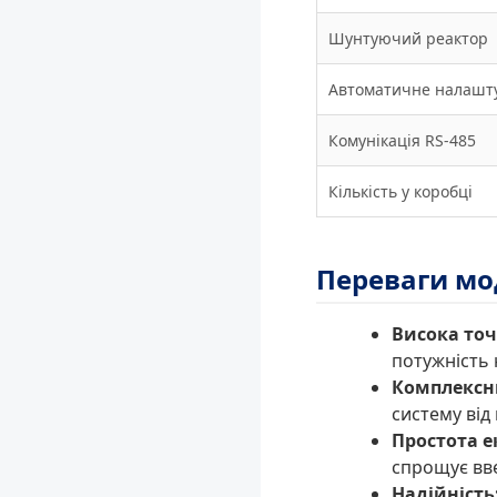
Шунтуючий реактор
Автоматичне налашт
Комунікація RS-485
Кількість у коробці
Переваги мо
Висока точ
потужність 
Комплексн
систему від
Простота е
спрощує вве
Надійність