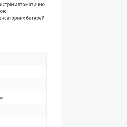
ристрій автоматично
гою
енсаторних батарей
му