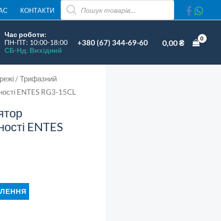
ПОШУК
АС
КОНТАКТИ
ТОВАРІВ
Час роботи:
+380 (67) 344-69-60
0,00
₴
ПН-ПТ: 10:00-18:00
СБ-Нд: Вихідний
режі
/ Трифазний
жності ENTES RG3-15CL
ятор
ності ENTES
ЛЕННЯ