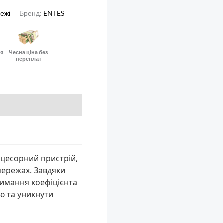
ежі
Бренд:
ENTES
ія
Чесна ціна без
переплат
цесорний пристрій,
мережах. Завдяки
римання коефіцієнта
ю та уникнути