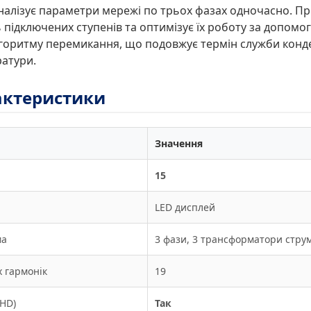
налізує параметри мережі по трьох фазах одночасно. П
 підключених ступенів та оптимізує їх роботу за допомо
лгоритму перемикання, що подовжує термін служби конд
ратури.
рактеристики
Значення
15
LED дисплей
ма
3 фази, 3 трансформатори стру
х гармонік
19
THD)
Так