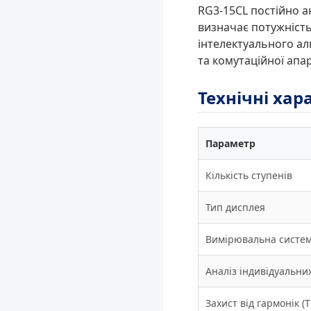
RG3-15CL постійно а
визначає потужність
інтелектуального а
та комутаційної апа
Технічні ха
Параметр
Кількість ступенів
Тип дисплея
Вимірювальна систе
Аналіз індивідуальни
Захист від гармонік (