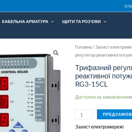
О Н
ENTES
RG3-
КАБЕЛЬНА АРМАТУРА
ЩИТИ ТА РОЗ’ЄМИ
15CL
кількість
Трифазний
Головна
/
Захист електроме
регулятор реактивної поту
регулятор
реактивної
Трифазний регул
потужності
реактивної потуж
ENTES
RG3-15CL
RG3-
Доступно за замовленням
15CL
кількість
ПРЕДЗАМОВ
Захист електромережі