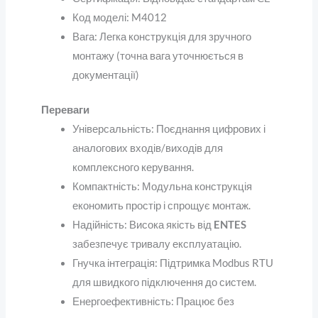
Код моделі
: M4012
Вага
: Легка конструкція для зручного
монтажу (точна вага уточнюється в
документації)
Переваги
Універсальність
: Поєднання цифрових і
аналогових входів/виходів для
комплексного керування.
Компактність
: Модульна конструкція
економить простір і спрощує монтаж.
Надійність
: Висока якість від
ENTES
забезпечує тривалу експлуатацію.
Гнучка інтеграція
: Підтримка Modbus RTU
для швидкого підключення до систем.
Енергоефективність
: Працює без