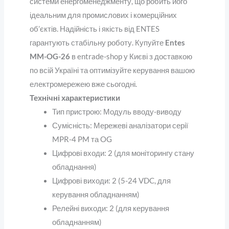
системи енергоменеджменту, що робить його
ідеальним для промислових і комерційних
об’єктів. Надійність і якість від ENTES
гарантують стабільну роботу.
Купуйте
Entes
MM-OG-26
в entrade-shop у Києві з доставкою
по всій Україні
та оптимізуйте керування вашою
електромережею вже сьогодні.
Технічні характеристики
Тип пристрою
: Модуль вводу-виводу
Сумісність
: Мережеві аналізатори серії
MPR-4 PM та OG
Цифрові входи
: 2 (для моніторингу стану
обладнання)
Цифрові виходи
: 2 (5-24 VDC, для
керування обладнанням)
Релейні виходи
: 2 (для керування
обладнанням)