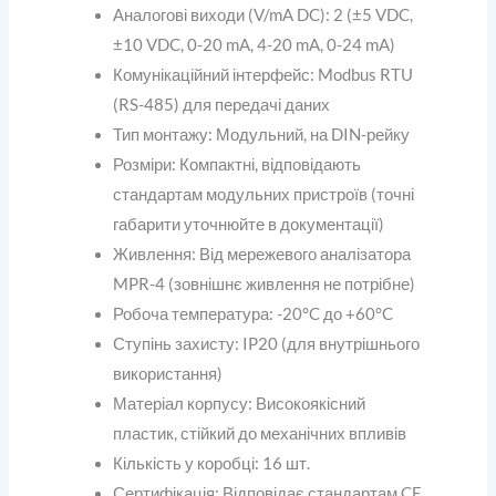
Аналогові виходи (V/mA DC)
: 2 (±5 VDC,
±10 VDC, 0-20 mA, 4-20 mA, 0-24 mA)
Комунікаційний інтерфейс
: Modbus RTU
(RS-485) для передачі даних
Тип монтажу
: Модульний, на DIN-рейку
Розміри
: Компактні, відповідають
стандартам модульних пристроїв (точні
габарити уточнюйте в документації)
Живлення
: Від мережевого аналізатора
MPR-4 (зовнішнє живлення не потрібне)
Робоча температура
: -20°C до +60°C
Ступінь захисту
: IP20 (для внутрішнього
використання)
Матеріал корпусу
: Високоякісний
пластик, стійкий до механічних впливів
Кількість у коробці
: 16 шт.
Сертифікація
: Відповідає стандартам CE