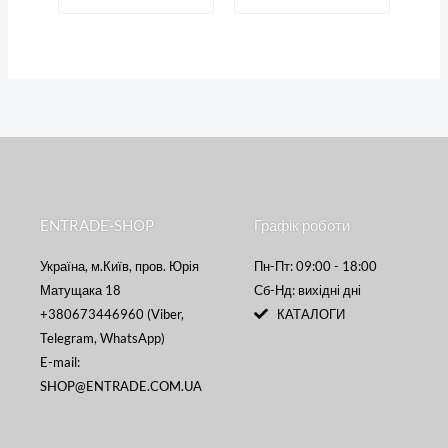
ENTRADE-SHOP
Графік роботи
Україна, м.Київ, пров. Юрія
Пн-Пт: 09:00 - 18:00
Матущака 18
Сб-Нд: вихідні дні
+380673446960 (Viber,
КАТАЛОГИ
Telegram, WhatsApp)
E-mail:
SHOP@ENTRADE.COM.UA