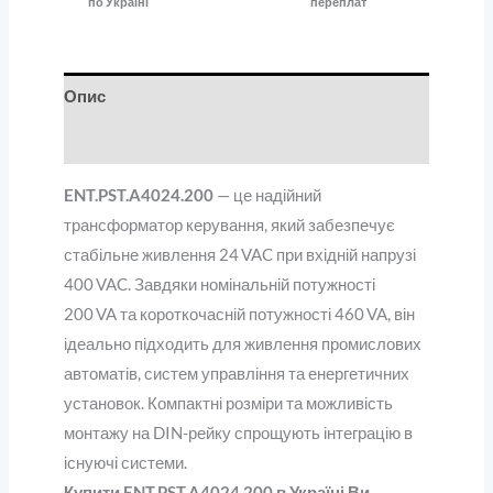
по Україні
переплат
Опис
Відгуки (0)
ENT.PST.A4024.200
— це надійний
трансформатор керування, який забезпечує
стабільне живлення 24 VAC при вхідній напрузі
400 VAC. Завдяки номінальній потужності
200 VA та короткочасній потужності 460 VA, він
ідеально підходить для живлення промислових
автоматів, систем управління та енергетичних
установок. Компактні розміри та можливість
монтажу на DIN-рейку спрощують інтеграцію в
існуючі системи.
Купити ENT.PST.A4024.200 в Україні Ви