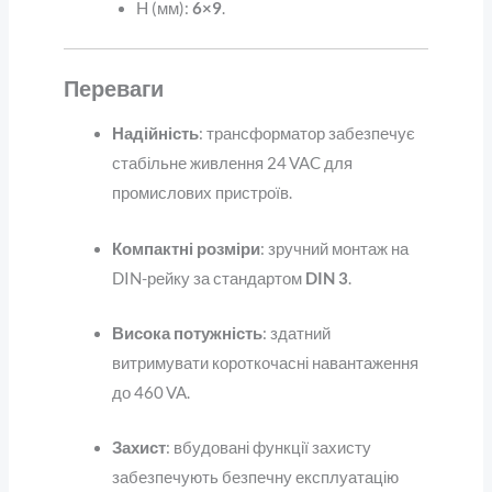
H (мм):
6×9
.
Переваги
Надійність
: трансформатор забезпечує
стабільне живлення 24 VAC для
промислових пристроїв.
Компактні розміри
: зручний монтаж на
DIN-рейку за стандартом
DIN 3
.
Висока потужність
: здатний
витримувати короткочасні навантаження
до 460 VA.
Захист
: вбудовані функції захисту
забезпечують безпечну експлуатацію