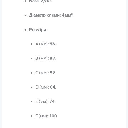
Вага
:
2,9 кг
.
Діаметр клеми
:
4 мм²
.
Розміри
:
A (мм):
96
.
B (мм):
89
.
C (мм):
99
.
D (мм):
84
.
E (мм):
74
.
F (мм):
100
.