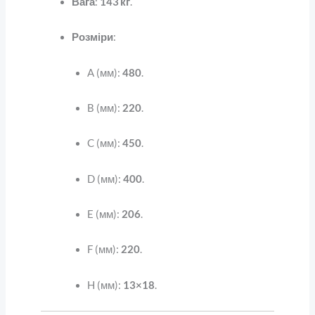
Вага
:
143 кг
.
Розміри
:
A (мм):
480
.
B (мм):
220
.
C (мм):
450
.
D (мм):
400
.
E (мм):
206
.
F (мм):
220
.
H (мм):
13×18
.