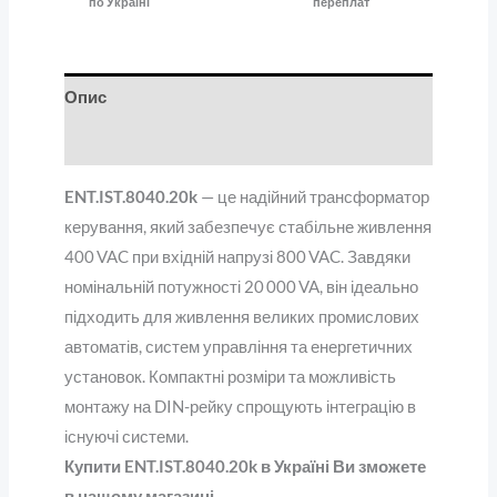
по Україні
переплат
Опис
Відгуки (0)
ENT.IST.8040.20k
— це надійний трансформатор
керування, який забезпечує стабільне живлення
400 VAC при вхідній напрузі 800 VAC. Завдяки
номінальній потужності 20 000 VA, він ідеально
підходить для живлення великих промислових
автоматів, систем управління та енергетичних
установок. Компактні розміри та можливість
монтажу на DIN-рейку спрощують інтеграцію в
існуючі системи.
Купити ENT.IST.8040.20k в Україні Ви зможете
в нашому магазині.