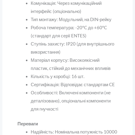
Комунікація
: Через комунікаційний
інтерфейс (опціонально)
Тип монтажу
: Модульний, на DIN-рейку
Робоча температура
: -20°C до +60°C
(стандарт для серії ENTES)
Ступінь захисту
: IP20 (для внутрішнього
використання)
Матеріал корпусу
: Високоякісний
пластик, стійкий до механічних впливів
Кількість у коробці
: 16 шт.
Сертифікація
: Відповідає стандартам CE
Особливості
: Включені компоненти (не
деталізовано), опціональні компоненти
для гнучкості
Переваги
Надійність
: Номінальна потужність 10000