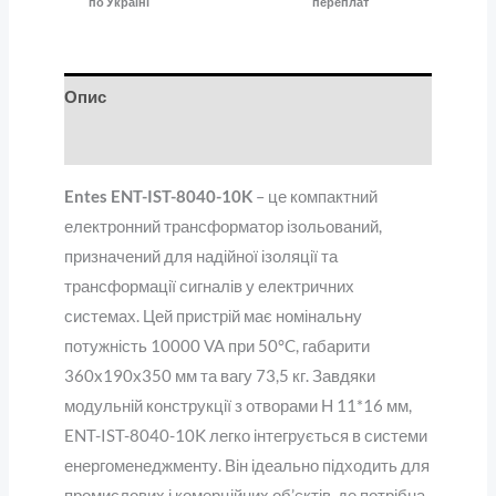
по Україні
переплат
Опис
Відгуки (0)
Entes ENT-IST-8040-10K
– це компактний
електронний трансформатор ізольований,
призначений для надійної ізоляції та
трансформації сигналів у електричних
системах. Цей пристрій має номінальну
потужність 10000 VA при 50°C, габарити
360x190x350 мм та вагу 73,5 кг. Завдяки
модульній конструкції з отворами H 11*16 мм,
ENT-IST-8040-10K легко інтегрується в системи
енергоменеджменту. Він ідеально підходить для
промислових і комерційних об’єктів, де потрібна