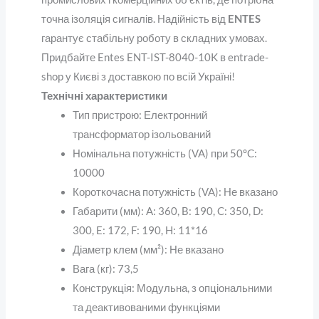
точна ізоляція сигналів. Надійність від
ENTES
гарантує стабільну роботу в складних умовах.
Придбайте Entes ENT-IST-8040-10K в entrade-
shop у Києві з доставкою по всій Україні
!
Технічні характеристики
Тип пристрою
: Електронний
трансформатор ізольований
Номінальна потужність (VA) при 50°C
:
10000
Короткочасна потужність (VA)
: Не вказано
Габарити (мм)
: A: 360, B: 190, C: 350, D:
300, E: 172, F: 190, H: 11*16
Діаметр клем (мм²)
: Не вказано
Вага (кг)
: 73,5
Конструкція
: Модульна, з опціональними
та деактивованими функціями