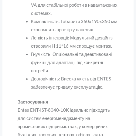
VA для стабільної роботи в навантажених
системах.
Компактність
: Габарити 360x190x350 мм
економлять простір у панелях.
Легкість інтеграції
: Модульний дизайн з
отворами H 11*16 мм спрощує монтаж.
Гнучкість
: Опціональні та деактивовані
функції для адаптації під конкретні
потреби.
Довговічність
: Висока якість від ENTES
забезпечує тривалу експлуатацію.
Застосування
Entes ENT-IST-8040-10K ідеально підходить
для систем енергоменеджменту на
промислових підприємствах, у комерційних
будівлях, торгових центрах, офісах і дата-