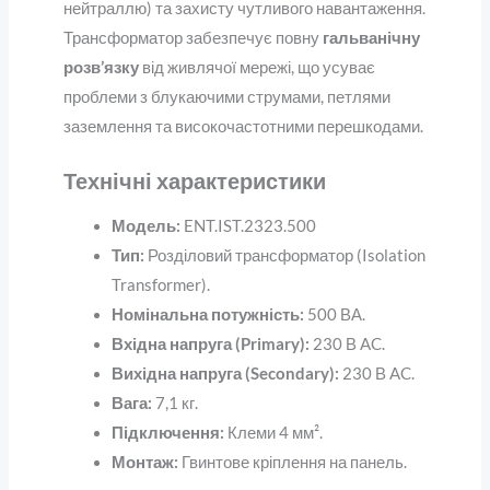
нейтраллю) та захисту чутливого навантаження.
Трансформатор забезпечує повну
гальванічну
розв’язку
від живлячої мережі, що усуває
проблеми з блукаючими струмами, петлями
заземлення та високочастотними перешкодами.
Технічні характеристики
Модель:
ENT.IST.2323.500
Тип:
Розділовий трансформатор (Isolation
Transformer).
Номінальна потужність:
500 ВА.
Вхідна напруга (Primary):
230 В AC.
Вихідна напруга (Secondary):
230 В AC.
Вага:
7,1 кг.
Підключення:
Клеми 4 мм².
Монтаж:
Гвинтове кріплення на панель.