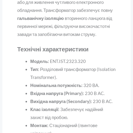
або для живлення чутливого електронного
обладнання. Трансформатор забезпечує повну
гальванічну ізоляцію
вторинного ланцюга від
первинної мережі, фільтруючи високочастотні
завади та запобігаючи витокам струму.
Технічні характеристики
Модель:
ENT.IST.2323.320
Тип:
Розділовий трансформатор (Isolation
Transformer).
Номінальна потужність:
320 ВА.
Вхідна напруга (Primary):
230 В AC.
Вихідна напруга (Secondary):
230 В AC.
Клас ізоляції:
Забезпечує надійний
захист від пробою.
Монтаж:
Стаціонарний (гвинтове