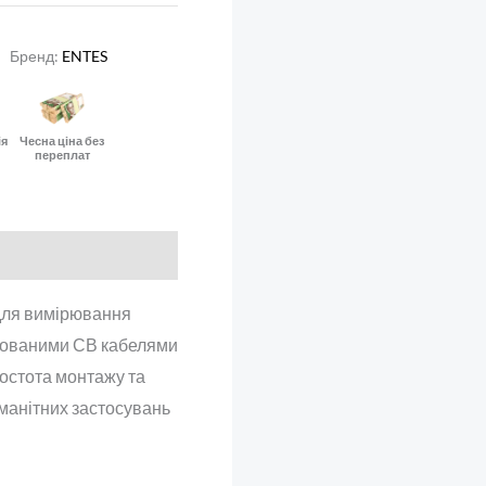
Бренд:
ENTES
ія
Чесна ціна без
переплат
для вимірювання
ольованими СВ кабелями
ростота монтажу та
манітних застосувань