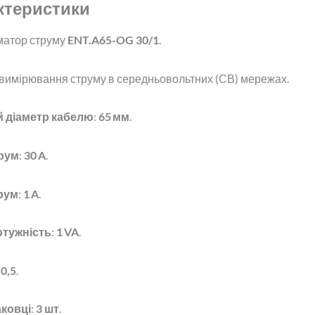
актеристики
матор струму
ENT.A65-OG 30/1
.
 вимірювання струму в середньовольтних (СВ) мережах.
 діаметр кабелю
:
65 мм
.
рум
:
30 A
.
рум
:
1 A
.
отужність
:
1 VA
.
:
0,5
.
аковці
:
3 шт
.