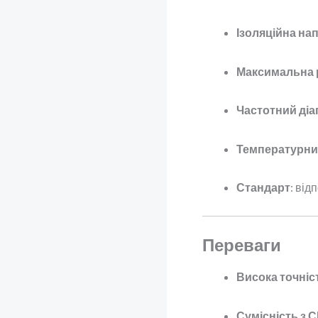
Ізоляційна на
Максимальна 
Частотний діа
Температурни
Стандарт
: від
Переваги
Висока точніс
Сумісність з 