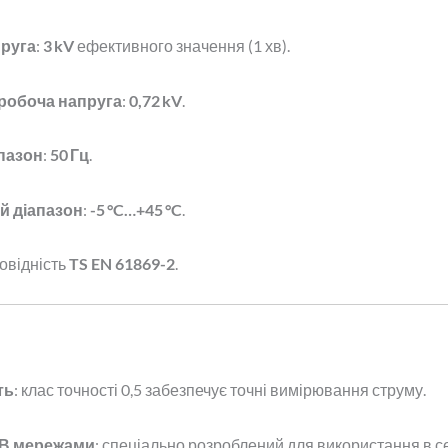
пруга
:
3 kV
ефективного значення (1 хв).
робоча напруга
:
0,72 kV
.
пазон
:
50 Гц
.
й діапазон
:
-5 °C…+45 °C
.
повідність
TS EN 61869-2
.
ть
: клас точності 0,5 забезпечує точні вимірювання струму.
СВ мережами
: спеціально розроблений для використання в 