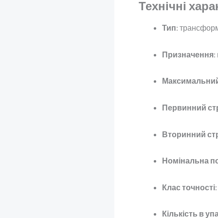
Технічні хар
Тип
: трансфор
Призначення
:
Максимальний
Первинний ст
Вторинний ст
Номінальна п
Клас точності
Кількість в уп