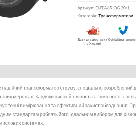
Артикул:
ENT.A65-OG 30/1
Категорія:
Трансформатори
Швидка доставка
Офіційна гарант
по Україні
 надійний трансформатор струму, спеціально розроблений 
тних мережах. Завдяки високій точності та сумісності з із
ечує точні вимірювання та ефективний захист обладнання. П
одним стандартам роблять його ідеальним вибором для різно
омислових системах.