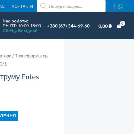
ПОШУК
АС
КОНТАКТИ
ТОВАРІВ
Час роботи:
+380 (67) 344-69-60
0,00
₴
ПН-ПТ: 10:00-18:00
СБ-Нд: Вихідний
атори
/ Трансформатор
0/1
труму Entes
1
ЛЕННЯ