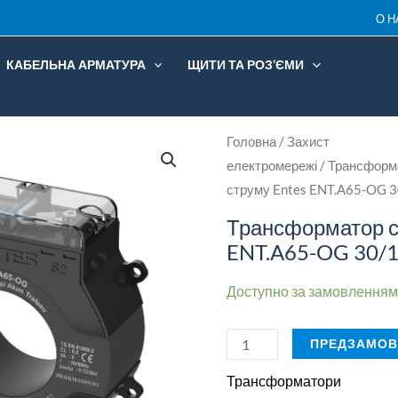
О Н
OG
30/1
КАБЕЛЬНА АРМАТУРА
ЩИТИ ТА РОЗ’ЄМИ
кількість
Трансформатор
Головна
/
Захист
електромережі
/
Трансформ
струму
струму Entes ENT.A65-OG 3
Entes
ENT.A65-
Трансформатор с
OG
ENT.A65-OG 30/
30/1
Доступно за замовленням
кількість
ПРЕДЗАМОВ
Трансформатори