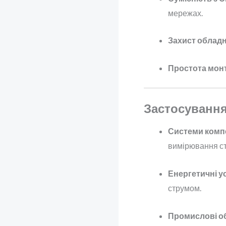
мережах.
Захист облад
Простота мон
Застосуванн
Системи компе
вимірювання ст
Енергетичні у
струмом.
Промислові об