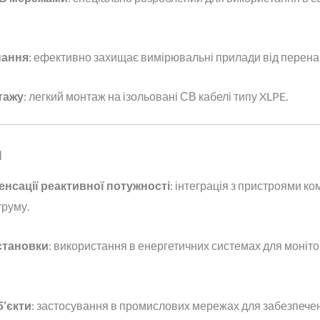
нання
: ефективно захищає вимірювальні прилади від перена
тажу
: легкий монтаж на ізольовані СВ кабелі типу XLPE.
я
нсації реактивної потужності
: інтеграція з пристроями ко
руму.
становки
: використання в енергетичних системах для моніто
’єкти
: застосування в промислових мережах для забезпечен