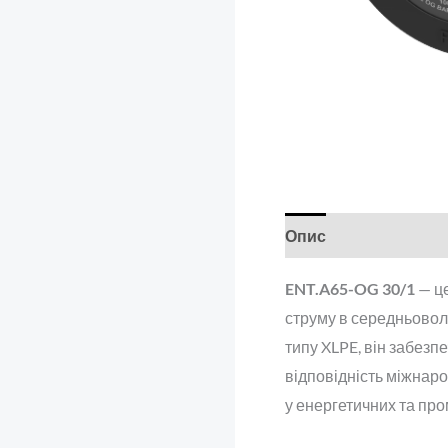
Опис
Відгуки (0)
ENT.A65-OG 30/1
— це
струму в середньоволь
типу XLPE, він забезп
відповідність міжнар
у енергетичних та пр