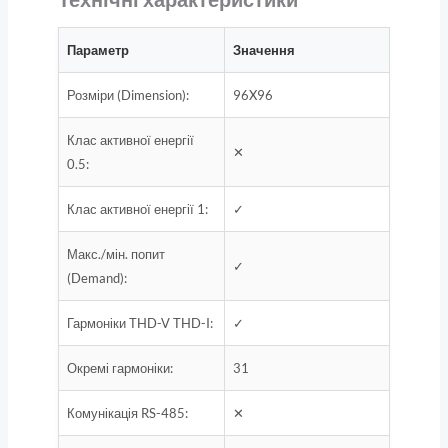
Параметр
Значення
Розміри (Dimension):
96X96
Клас активної енергії
✕
0.5:
Клас активної енергії 1:
✓
Макс./мін. попит
✓
(Demand):
Гармоніки THD-V THD-I:
✓
Окремі гармоніки:
31
Комунікація RS-485:
✕