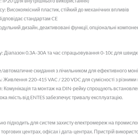
у
: IP20 (для внутрішнього використання)
су
: Високоякісний пластик, стійкий до механічних впливів
 Відповідає стандартам CE
одульний дизайн, деактивовані функції, опціональні компонен
у
: Діапазон 0.3A-30A та час спрацьовування 0-10с для швид
е/автоматичне скидання з лічильником для ефективного моні
ь
: Живлення 220-415 VAC / 220 VDC для сумісності з різним
я
: Комунікація та монтаж на DIN-рейку спрощують встановле
сока якість від ENTES забезпечує тривалу експлуатацію.
ьно підходить для систем захисту електромереж на промисло
 торгових центрах, офісах і дата-центрах. Пристрій використ