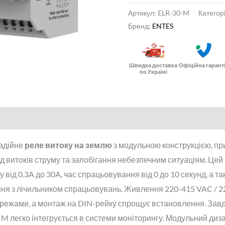
Артикул:
ELR-30-M
Категор
Бренд:
ENTES
Швидка доставка
Офіційна гарант
по Україні
адійне
реле витоку на землю
з модульною конструкцією, пр
д витоків струму та запобігання небезпечним ситуаціям. Цей
 від 0.3A до 30A, час спрацьовування від 0 до 10 секунд, а та
ня з лічильником спрацьовувань. Живлення 220-415 VAC / 2
ережами, а монтаж на DIN-рейку спрощує встановлення. Зав
M легко інтегрується в системи моніторингу. Модульний диз