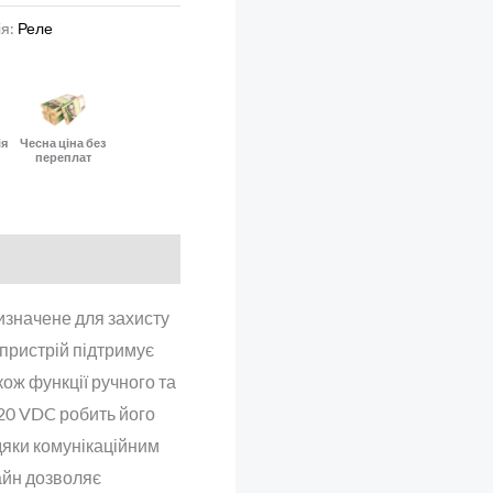
ія:
Реле
ія
Чесна ціна без
переплат
изначене для захисту
 пристрій підтримує
кож функції ручного та
20 VDC робить його
дяки комунікаційним
айн дозволяє