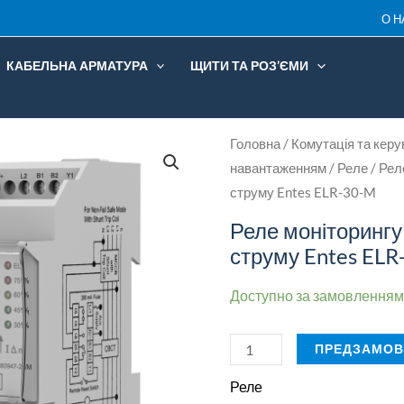
О Н
Entes
ELR-
КАБЕЛЬНА АРМАТУРА
ЩИТИ ТА РОЗ’ЄМИ
30-
M
кількість
Реле
Головна
/
Комутація та кер
навантаженням
/
Реле
/ Рел
моніторингу
струму Entes ELR-30-M
витоків
струму
Реле моніторингу
Entes
струму Entes ELR
ELR-
Доступно за замовленням
30-
M
ПРЕДЗАМОВ
кількість
Реле