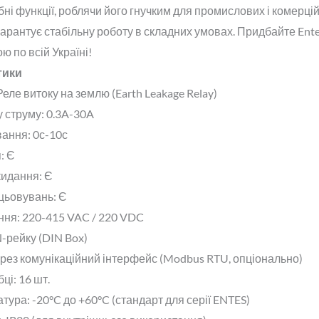
ні функції, роблячи його гнучким для промислових і комерційн
гарантує стабільну роботу в складних умовах.
Придбайте Ente
ою по всій Україні
!
тики
 Реле витоку на землю (Earth Leakage Relay)
у струму
: 0.3A-30A
вання
: 0с-10с
я
: Є
кидання
: Є
ацьовувань
: Є
ння
: 220-415 VAC / 220 VDC
N-рейку (DIN Box)
ерез комунікаційний інтерфейс (Modbus RTU, опціонально)
бці
: 16 шт.
атура
: -20°C до +60°C (стандарт для серії ENTES)