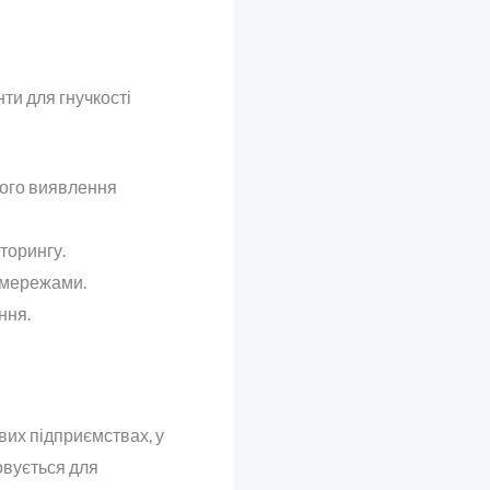
ти для гнучкості
кого виявлення
торингу.
и мережами.
ння.
вих підприємствах, у
овується для