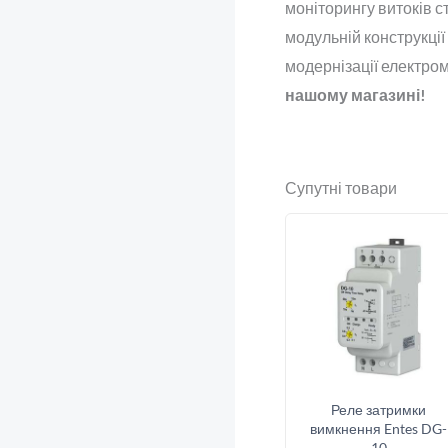
моніторингу витоків с
модульній конструкці
модернізації електро
нашому магазині!
Супутні товари
Реле затримки
вимкнення Entes DG-
10