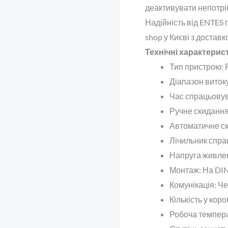
деактивувати непотріб
Надійність від ENTES 
shop у Києві з доставк
Технічні характерис
Тип пристрою
:
Діапазон виток
Час спрацьову
Ручне скиданн
Автоматичне с
Лічильник спр
Напруга живле
Монтаж
: На DI
Комунікація
: Ч
Кількість у коро
Робоча темпер