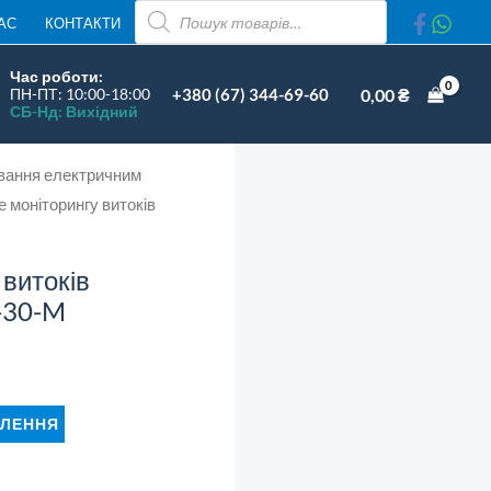
ПОШУК
АС
КОНТАКТИ
ТОВАРІВ
Час роботи:
+380 (67) 344-69-60
0,00
₴
ПН-ПТ: 10:00-18:00
СБ-Нд: Вихідний
ування електричним
е моніторингу витоків
 витоків
-30-M
ЛЕННЯ