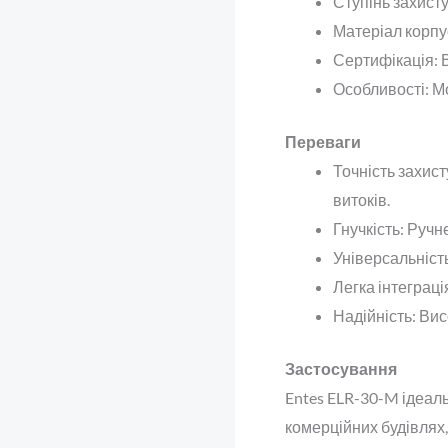
Ступінь захист
Матеріал корпу
Сертифікація
:
Особливості
: М
Переваги
Точність захист
витоків.
Гнучкість
: Ручн
Універсальніст
Легка інтеграці
Надійність
: Ви
Застосування
Entes ELR-30-M ідеал
комерційних будівлях,