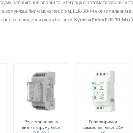
труму, запобігання аварій та інтеграції в автоматизовані сис
ї та комунікаційним можливостям, ELR-30-M є оптимальним 
мереж і підвищення рівня безпеки.
Купити Entes ELR-30-M в 
Реле моніторингу
Реле затримки
витоків струму Entes
вимкнення Entes DG-
ELR-30-A
60