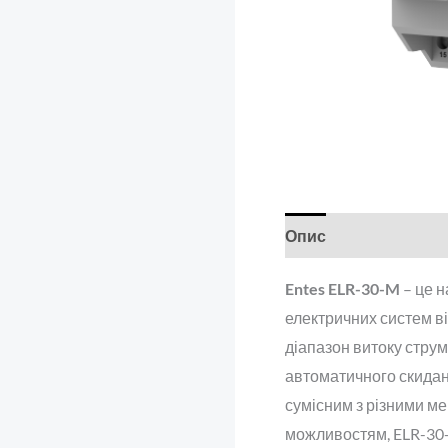
Опис
Відгуки (0)
Entes ELR-30-M
– це н
електричних систем ві
діапазон витоку струму
автоматичного скидан
сумісним з різними м
можливостям, ELR-30-