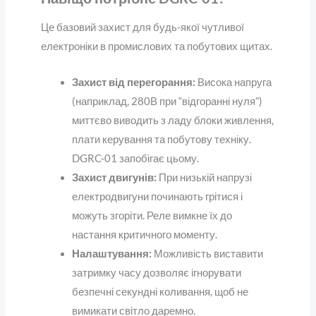
Це базовий захист для будь-якої чутливої
електроніки в промислових та побутових щитах.
Захист від перегорання:
Висока напруга
(наприклад, 280В при “відгоранні нуля”)
миттєво виводить з ладу блоки живлення,
плати керування та побутову техніку.
DGRC-01 запобігає цьому.
Захист двигунів:
При низькій напрузі
електродвигуни починають грітися і
можуть згоріти. Реле вимкне їх до
настання критичного моменту.
Налаштування:
Можливість виставити
затримку часу дозволяє ігнорувати
безпечні секундні коливання, щоб не
вимикати світло даремно.