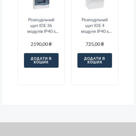
Розподільчий
Розподільчий
щит IDE 36
щит IDE 4
модулів IP40 з
модуля IP40 з
шинами N і PE
шинами N і PE
497x264x99 мм
228x120x99 мм
2190,00
₴
725,00
₴
ДОДАТИ В
ДОДАТИ В
КОШИК
КОШИК