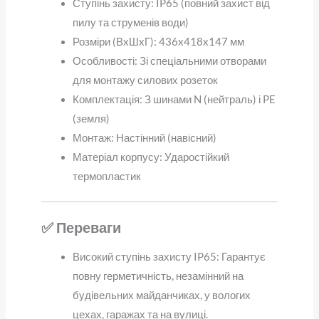
Ступінь захисту: IP65 (повний захист від
пилу та струменів води)
Розміри (ВxШxГ): 436x418x147 мм
Особливості: Зі спеціальними отворами
для монтажу силових розеток
Комплектація: З шинами N (нейтраль) і PE
(земля)
Монтаж: Настінний (навісний)
Матеріал корпусу: Ударостійкий
термопластик
✅ Переваги
Високий ступінь захисту IP65: Гарантує
повну герметичність, незамінний на
будівельних майданчиках, у вологих
цехах, гаражах та на вулиці.