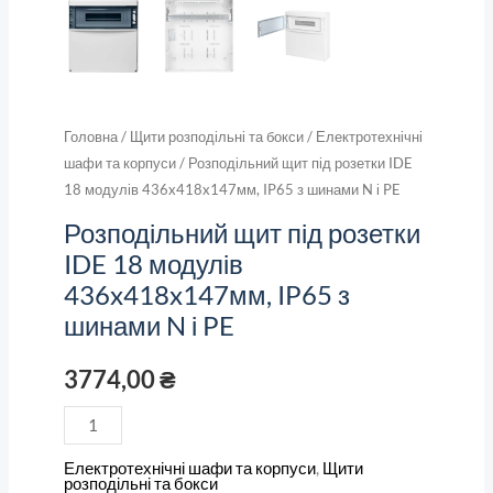
PE
кількість
Головна
/
Щити розподільні та бокси
/
Електротехнічні
шафи та корпуси
/ Розподільний щит під розетки IDE
18 модулів 436x418x147мм, IP65 з шинами N і PE
Розподільний щит під розетки
IDE 18 модулів
436x418x147мм, IP65 з
шинами N і PE
3774,00
₴
Електротехнічні шафи та корпуси
,
Щити
розподільні та бокси