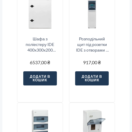
Шафа з
Розподільний
поліестеру IDE
щит під розетки
400x300x200
IDE з отворами 4
серії GLASS IP66
модуля
385x102x105мм,
6537,00
₴
917,00
₴
IP65
ДОДАТИ В
ДОДАТИ В
КОШИК
КОШИК