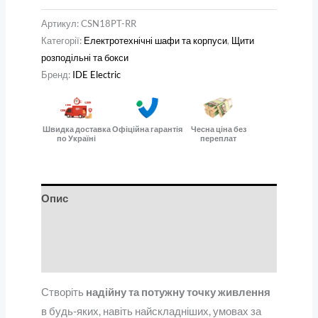
Артикул:
CSN18PT-RR
Категорії:
Електротехнічні шафи та корпуси
,
Щити
розподільні та бокси
Бренд:
IDE Electric
Швидка доставка
Офіційна гарантія
Чесна ціна без
по Україні
переплат
Опис
Додаткова інформація
Відгуки (0)
Створіть
надійну та потужну точку живлення
в будь-яких, навіть найскладніших, умовах за