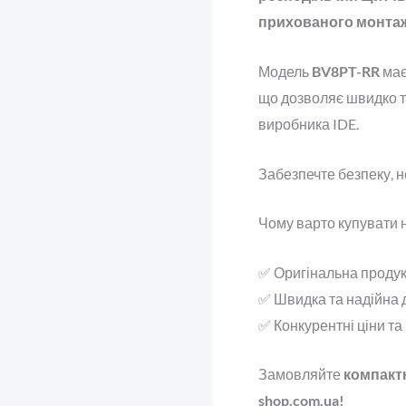
прихованого монта
Модель
BV8PT-RR
має
що дозволяє швидко т
виробника IDE.
Забезпечте безпеку, 
Чому варто купувати н
✅ Оригінальна продукц
✅ Швидка та надійна д
✅ Конкурентні ціни та
Замовляйте
компактн
shop.com.ua!