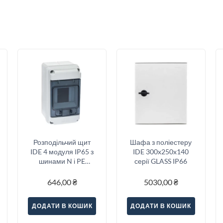
Розподільчий щит
Шафа з поліестеру
IDE 4 модуля IP65 з
IDE 300x250x140
шинами N і PE
серії GLASS IP66
177x102x105 мм
646,00
₴
5030,00
₴
ДОДАТИ В КОШИК
ДОДАТИ В КОШИК