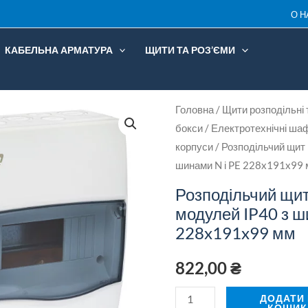
О Н
КАБЕЛЬНА АРМАТУРА
ЩИТИ ТА РОЗ’ЄМИ
з
Розподільчий
Головна
/
Щити розподільні 
бокси
/
Електротехнічні ша
щит
і
корпуси
/ Розподільчий щит 
IDE
шинами N і PE 228x191x99
8
модулей
Розподільчий щит
IP40
модулей IP40 з ш
к
228x191x99 мм
з
шинами
822,00
₴
N
і
ДОДАТИ
КОШИК