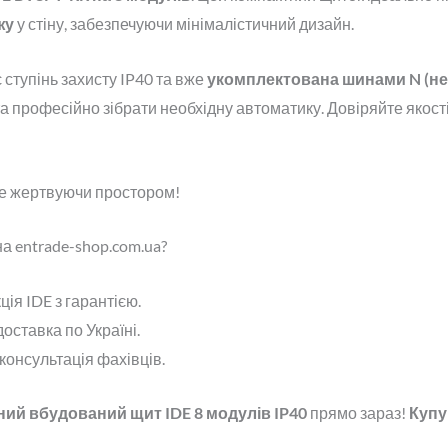
жу
у стіну, забезпечуючи мінімалістичний дизайн.
 ступінь захисту IP40 та вже
укомплектована шинами N (ней
а професійно зібрати необхідну автоматику. Довіряйте якост
не жертвуючи простором!
а entrade-shop.com.ua?
ія IDE з гарантією.
оставка по Україні.
 консультація фахівців.
ий вбудований щит IDE 8 модулів IP40
прямо зараз!
Купу