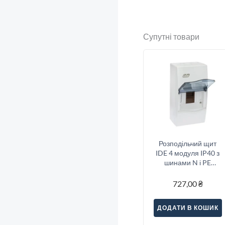
Супутні товари
Розподільчий щит
IDE 4 модуля IP40 з
шинами N і PE
228x120x99 мм
727,00
₴
ДОДАТИ В КОШИК