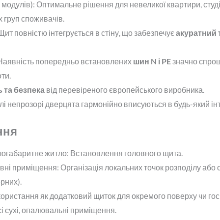
 модулів): Оптимальне рішення для невеликої квартири, студії
 груп споживачів.
т повністю інтегрується в стіну, що забезпечує
акуратний 
 Наявність попередньо встановлених
шин N і PE
значно спрощ
ти.
ь та безпека
від перевіреного європейського виробника.
лі непрозорі дверцята гармонійно вписуються в будь-який інт
ння
алогабаритне житло: Встановлення головного щита.
вні приміщення: Організація локальних точок розподілу або 
рних).
ористання як додатковий щиток для окремого поверху чи госп
і сухі, опалювальні приміщення.