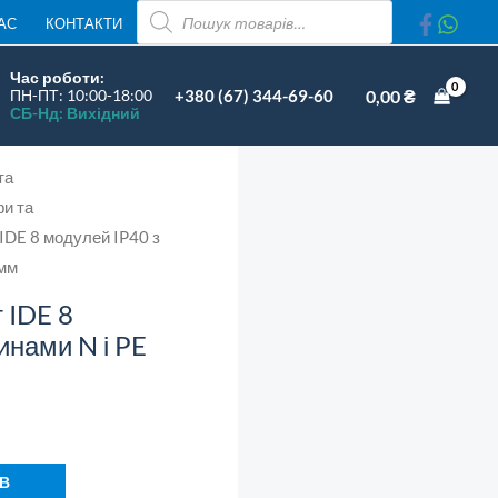
ПОШУК
8
АС
КОНТАКТИ
ТОВАРІВ
модулей
Час роботи:
IP40
+380 (67) 344-69-60
0,00
₴
ПН-ПТ: 10:00-18:00
СБ-Нд: Вихідний
шинами
та
N
фи та
IDE 8 модулей IP40 з
PE
 мм
228x191x99
 IDE 8
мм
инами N і PE
ількість
 В