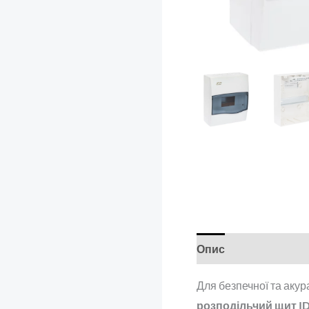
Опис
Додаткова і
Для безпечної та акур
розподільчий щит ID