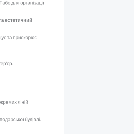
 або для організації
та естетичний
ує та прискорює
ер’єр.
окремих ліній
одарської будівлі.