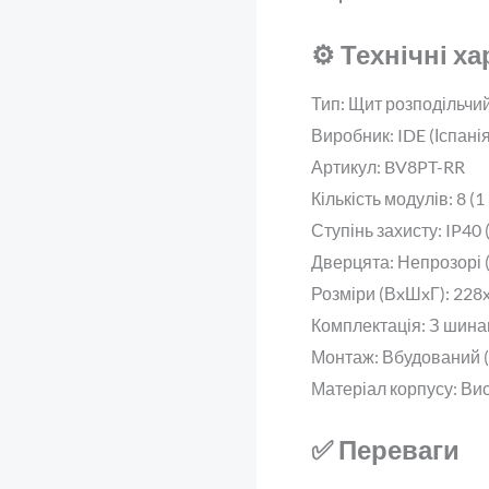
⚙️ Технічні х
Тип: Щит розподільчи
Виробник: IDE (Іспанія
Артикул: BV8PT-RR
Кількість модулів: 8 (1
Ступінь захисту: IP40 
Дверцята: Непрозорі (
Розміри (ВxШxГ): 228
Комплектація: З шинам
Монтаж: Вбудований 
Матеріал корпусу: Ви
✅ Переваги