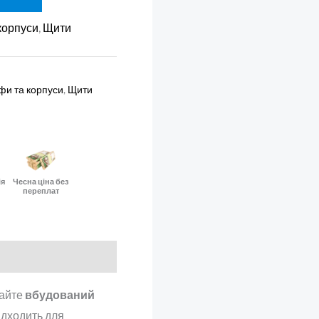
корпуси
,
Щити
фи та корпуси
,
Щити
ія
Чесна ціна без
переплат
райте
вбудований
ідходить для