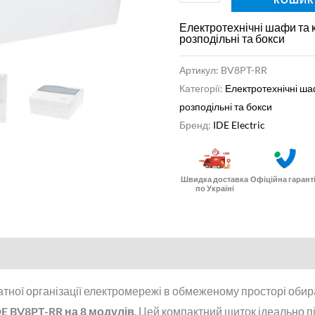
PE
228x191x99
Електротехнічні шафи та 
розподільні та бокси
мм
кількість
Артикул:
BV8PT-RR
Категорії:
Електротехнічні ша
розподільні та бокси
Бренд:
IDE Electric
Швидка доставка
Офіційна гарант
по Україні
нформація
Відгуки (0)
атної організації електромережі в обмеженому просторі оби
E BV8PT-RR на 8 модулів
. Цей компактний щиток ідеально п