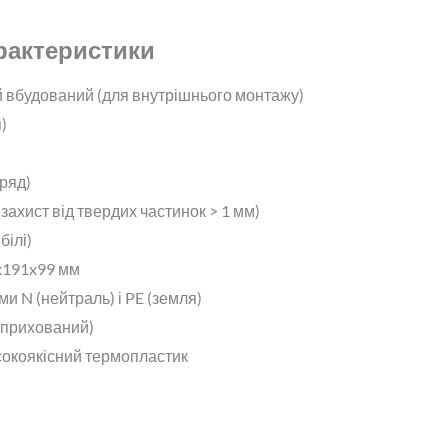
арактеристики
й вбудований (для внутрішнього монтажу)
)
 ряд)
(захист від твердих частинок > 1 мм)
білі)
x191x99 мм
и N (нейтраль) і PE (земля)
(прихований)
сокоякісний термопластик