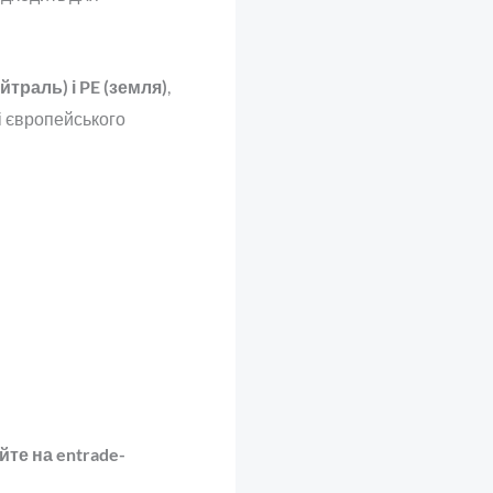
траль) і PE (земля)
,
і європейського
йте на entrade-