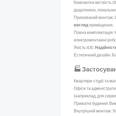
Компактна місткість (8
додаткових, локальних
Прихований монтаж: Щи
вигляд
приміщення.
Повна комплектація:
електромонтажні робо
Якість IDE:
Надійніст
Естетичний дизайн: Бі
🏭 Застосува
Квартири-студії та м
Офіси та адміністрати
(наприклад, для серве
Приватні будинки: Вик
Внутрішній монтаж: Ус