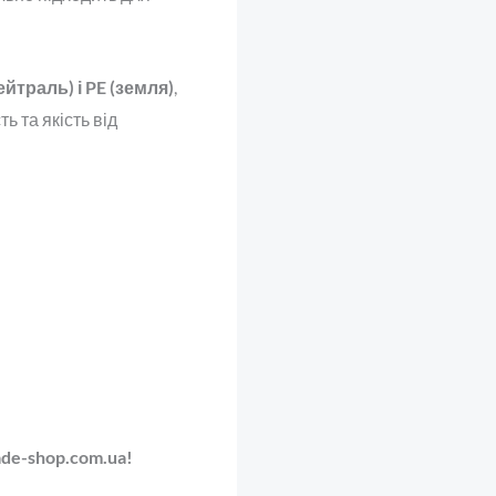
траль) і PE (земля)
,
 та якість від
de-shop.com.ua!