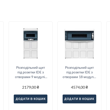
Розподільний щит
Розподільний щит
під розетки IDE з
під розетки IDE з
отворами 9 модулів
отворами 18 модулів
436x210x137мм,
436x418x147мм,
IP65
IP65
2179,00
₴
4574,00
₴
ДОДАТИ В КОШИК
ДОДАТИ В КОШИК