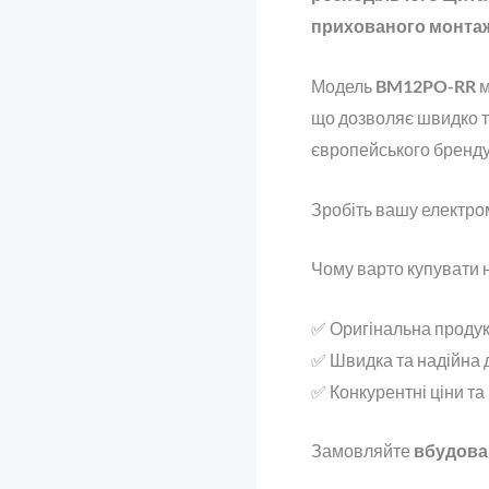
прихованого монта
Модель
BM12PO-RR
м
що дозволяє швидко та
європейського бренду
Зробіть вашу електро
Чому варто купувати н
✅ Оригінальна продукц
✅ Швидка та надійна д
✅ Конкурентні ціни та
Замовляйте
вбудован