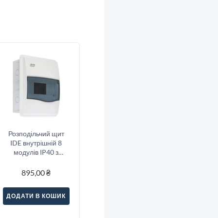
Розподільчий щит
IDE внутрішній 8
модулів IP40 з
шинами N і PE
248x210x97 мм
895,00
₴
ДОДАТИ В КОШИК