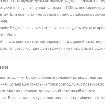
кість (12 модулів): Ідеально підходить для середньої кварт
ечуючи місце для вступного автомата, ПЗВ та необхідних гру
таж: Щит повністю інтегрується в стіну, що забезпечує акура
ння.
ація: Вбудовані шини N і PE значно спрощують збірку та пр
і роботи.
ійність та довговічність від перевіреного європейського виро
йн: Непрозорі білі дверцята гармонійно вписуються в будь-я
ння
иватні будинки: Встановлення як головний розподільчий щит.
ння: Організація локальних точок розподілу або поверхових 
кти: Магазини, салони, де важливий естетичний монтаж.
таж: Використання у сухих, опалювальних приміщеннях (IP40