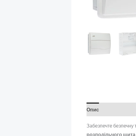
Опис
Додаткова і
Забезпечте безпечну 
розподільчого щита