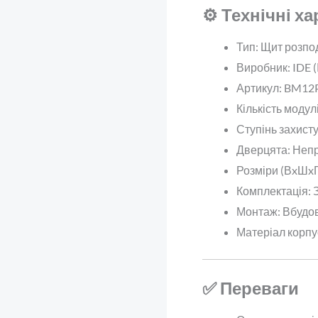
⚙️ Технічні х
Тип: Щит розпо
Виробник: IDE (
Артикул: BM12
Кількість модулі
Ступінь захисту
Дверцята: Непро
Розміри (ВxШxГ
Комплектація: З
Монтаж: Вбудо
Матеріал корпу
✅ Переваги