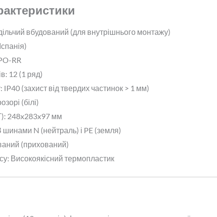
арактеристики
дільчий вбудований (для внутрішнього монтажу)
Іспанія)
PO-RR
в: 12 (1 ряд)
: IP40 (захист від твердих частинок > 1 мм)
зорі (білі)
): 248x283x97 мм
 шинами N (нейтраль) і PE (земля)
ваний (прихований)
су: Високоякісний термопластик