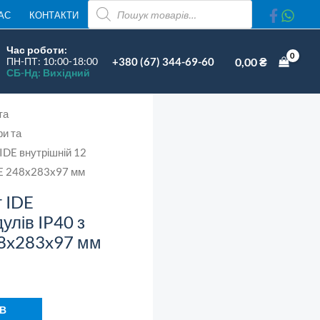
ПОШУК
внутрішній
АС
КОНТАКТИ
ТОВАРІВ
12
Час роботи:
модулів
+380 (67) 344-69-60
0,00
₴
ПН-ПТ: 10:00-18:00
СБ-Нд: Вихідний
IP40
з
та
шинами
фи та
N
IDE внутрішній 12
і
 PE 248x283x97 мм
PE
 IDE
248x283x97
улів IP40 з
мм
48x283x97 мм
кількість
 В