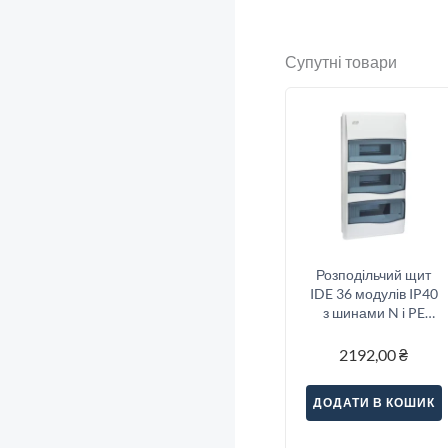
Супутні товари
Розподільчий щит
IDE 36 модулів IP40
з шинами N і PE
497x264x99 мм
2192,00
₴
ДОДАТИ В КОШИК