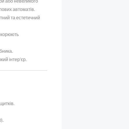
ири або невеликого
пових автоматів.
тний та естетичний
искорюють
бника.
кий інтер’єр.
щитків.
).