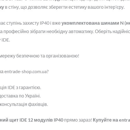
жу
в стіну, що дозволяє зберегти естетику вашого інтер’єру.
ає ступінь захисту IP40 і вже
укомплектована шинами N (ней
 професійно зібрати необхідну автоматику. Оберіть надійність
 IDE.
мережу безпечною та організованою!
а entrade-shop.com.ua?
ія IDE з гарантією.
оставка по Україні.
 консультація фахівців.
ий щит IDE 12 модулів IP40
прямо зараз!
Купуйте на entra