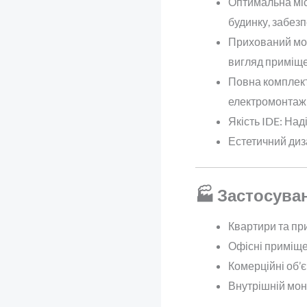
Оптимальна міст
будинку, забезп
Прихований мон
вигляд приміще
Повна комплект
електромонтажн
Якість IDE: Над
Естетичний диза
🏭 Застосува
Квартири та пр
Офісні приміще
Комерційні об’є
Внутрішній мон