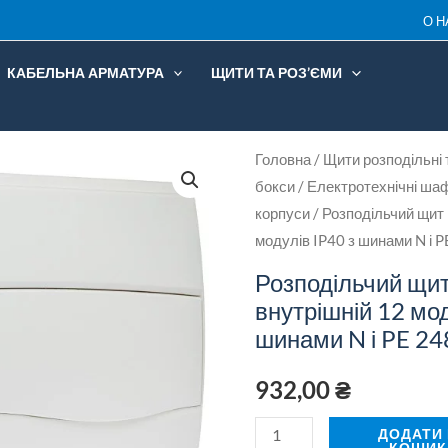
О Н
КАБЕЛЬНА АРМАТУРА
ЩИТИ ТА РОЗ’ЄМИ
Розподільчий
Головна
/
Щити розподільні 
бокси
/
Електротехнічні ша
щит
корпуси
/ Розподільчий щит 
IDE
модулів IP40 з шинами N і
внутрішній
12
Розподільчий щит
модулів
внутрішній 12 мод
шинами N і PE 2
IP40
з
932,00
₴
шинами
N
ДОДАТИ
КОШИК