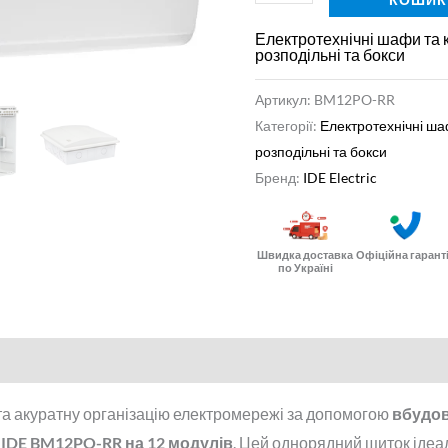
і
PE
Електротехнічні шафи та 
розподільні та бокси
248x283x97
мм
Артикул:
BM12PO-RR
кількість
Категорії:
Електротехнічні ша
розподільні та бокси
Бренд:
IDE Electric
Швидка доставка
Офіційна гарант
по Україні
нформація
Відгуки (0)
та акуратну організацію електромережі за допомогою
вбудо
 IDE BM12PO-RR на 12 модулів
. Цей однорядний щиток ідеа