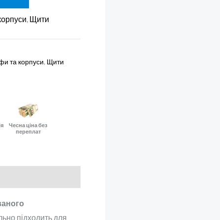
корпуси
,
Щити
фи та корпуси
,
Щити
ія
Чесна ціна без
переплат
ваного
льно підходить для