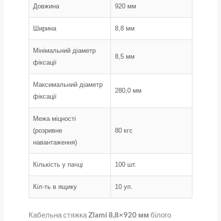
Довжина
920 мм
Ширина
8,8 мм
Мінімальний діаметр
8,5 мм
фіксації
Максимальний діаметр
280,0 мм
фіксації
Межа міцності
(розривне
80 кгс
навантаження)
Кількість у пачці
100 шт.
Кіл-ть в ящику
10 уп.
Кабельна стяжка
Zlami 8,8×920 мм
білого