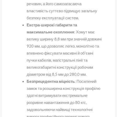
речовин, а його самозагасаюча
властивість суттєво підвищує загальну
безпеку експлуатації систем.
Екстра-широкі габарити та
максимальне охоплення
: Хомут має
велику ширину 8,8 мм при значній довжині
920 мм, що дозволяє легко, монолітно та
впевнено фіксувати масивні й об’ємні
пучки кабелів, магістральні лінії та
великогабаритні конструкції робочим
діаметром від 8,5 мм до 280,0 мм.
Безпрецедентна міцність
: Посилений
замок та розширена конструкція профілю
здатні витримувати екстремальне
розривне навантаження до 80 кгс,
задовольняючи найвищі технологічні
вимоги професійного промислового