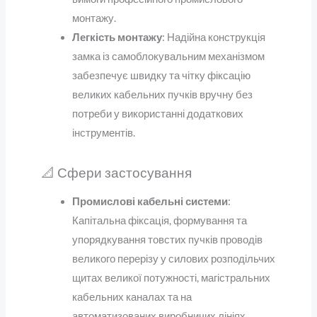
монтажу.
Легкість монтажу
: Надійна конструкція
замка із самоблокувальним механізмом
забезпечує швидку та чітку фіксацію
великих кабельних пучків вручну без
потреби у використанні додаткових
інструментів.
📐 Сфери застосування
Промислові кабельні системи
:
Капітальна фіксація, формування та
упорядкування товстих пучків проводів
великого перерізу у силових розподільчих
щитах великої потужності, магістральних
кабельних каналах та на
автоматизованих виробничих лініях.