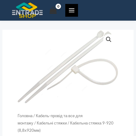
9-
Перейти
920
до
(8,8х920мм)
вмісту
кількість
Кабельна
стяжка
9-
920
(8,8х920мм)
кількість
Головна
/
Кабель-провід та все для
монтажу
/
Кабельні стяжки
/ Кабельна стяжка 9-920
(8,8х920мм)