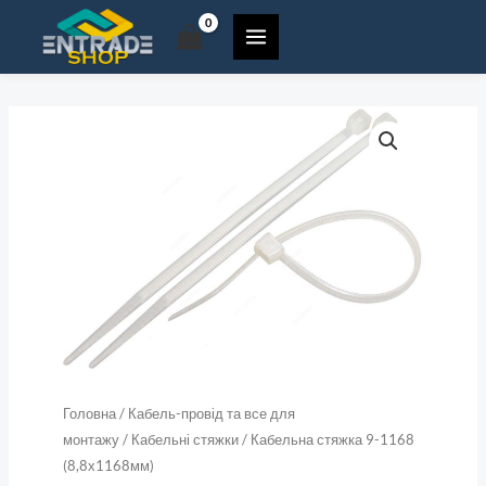
9-
Перейти
1168
до
(8,8х1168мм)
вмісту
кількість
Кабельна
стяжка
9-
1168
(8,8х1168мм)
кількість
Головна
/
Кабель-провід та все для
монтажу
/
Кабельні стяжки
/ Кабельна стяжка 9-1168
(8,8х1168мм)