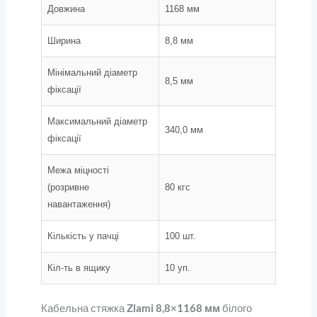
Довжина
1168 мм
Ширина
8,8 мм
Мінімальний діаметр
8,5 мм
фіксації
Максимальний діаметр
340,0 мм
фіксації
Межа міцності
(розривне
80 кгс
навантаження)
Кількість у пачці
100 шт.
Кіл-ть в ящику
10 уп.
Кабельна стяжка
Zlami 8,8×1168 мм
білого