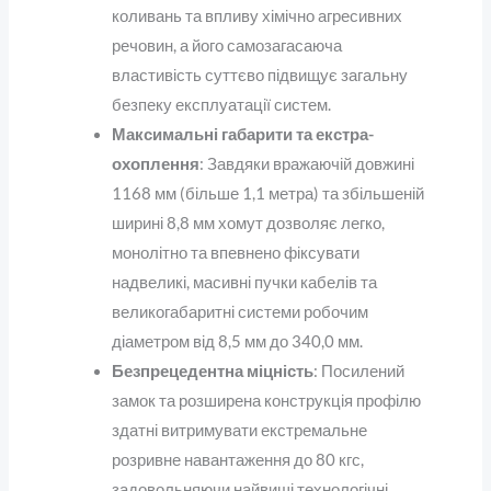
коливань та впливу хімічно агресивних
речовин, а його самозагасаюча
властивість суттєво підвищує загальну
безпеку експлуатації систем.
Максимальні габарити та екстра-
охоплення
: Завдяки вражаючій довжині
1168 мм (більше 1,1 метра) та збільшеній
ширині 8,8 мм хомут дозволяє легко,
монолітно та впевнено фіксувати
надвеликі, масивні пучки кабелів та
великогабаритні системи робочим
діаметром від 8,5 мм до 340,0 мм.
Безпрецедентна міцність
: Посилений
замок та розширена конструкція профілю
здатні витримувати екстремальне
розривне навантаження до 80 кгс,
задовольняючи найвищі технологічні