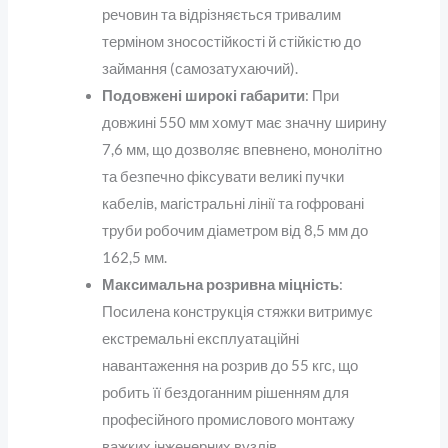
речовин та відрізняється тривалим
терміном зносостійкості й стійкістю до
займання (самозатухаючий).
Подовжені широкі габарити
: При
довжині 550 мм хомут має значну ширину
7,6 мм, що дозволяє впевнено, монолітно
та безпечно фіксувати великі пучки
кабелів, магістральні лінії та гофровані
труби робочим діаметром від 8,5 мм до
162,5 мм.
Максимальна розривна міцність
:
Посилена конструкція стяжки витримує
екстремальні експлуатаційні
навантаження на розрив до 55 кгс, що
робить її бездоганним рішенням для
професійного промислового монтажу
важких інженерних вузлів.