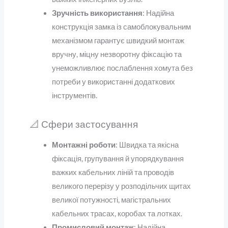
Зручність використання
: Надійна
конструкція замка із самоблокувальним
механізмом гарантує швидкий монтаж
вручну, міцну незворотну фіксацію та
унеможливлює послаблення хомута без
потреби у використанні додаткових
інструментів.
📐 Сфери застосування
Монтажні роботи
: Швидка та якісна
фіксація, групування й упорядкування
важких кабельних ліній та проводів
великого перерізу у розподільчих щитах
великої потужності, магістральних
кабельних трасах, коробах та лотках.
Промисловий монтаж
: Надійна