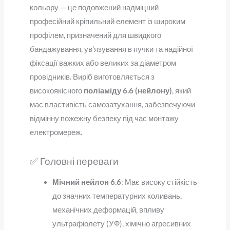
кольору — це подовжений надміцний
професійний кріпильний елемент із широким
профілем, призначений для швидкого
бандажування, ув’язування в пучки та надійної
фіксації важких або великих за діаметром
провідників. Виріб виготовляється з
високоякісного
поліаміду 6.6 (нейлону)
, який
має властивість самозатухання, забезпечуючи
відмінну пожежну безпеку під час монтажу
електромереж.
✅ Головні переваги
Мічний нейлон 6.6
: Має високу стійкість
до значних температурних коливань,
механічних деформацій, впливу
ультрафіолету (УФ), хімічно агресивних