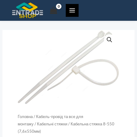
8-
Перейти
550
до
(7,6х550мм)
вмісту
кількість
Кабельна
стяжка
8-
550
(7,6х550мм)
кількість
Головна
/
Кабель-провід та все для
монтажу
/
Кабельні стяжки
/ Кабельна стяжка 8-550
(7,6х550мм)